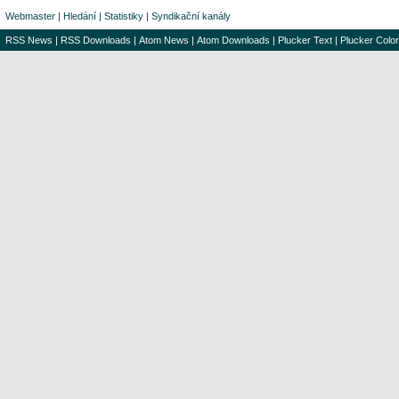
Webmaster
|
Hledání
|
Statistiky
|
Syndikační kanály
RSS News
|
RSS Downloads
|
Atom News
|
Atom Downloads
|
Plucker Text
|
Plucker Color