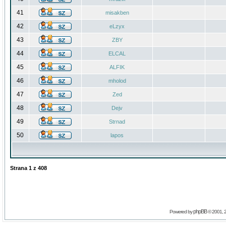
41
misakben
42
eLzyx
43
ZBY
44
ELCAL
45
ALFIK
46
mholod
47
Zed
48
Dejv
49
Strnad
50
lapos
Strana
1
z
408
phpBB
Powered by
© 2001, 