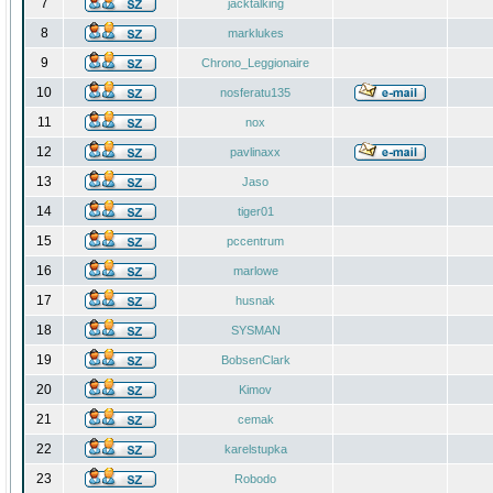
7
jacktalking
8
marklukes
9
Chrono_Leggionaire
10
nosferatu135
11
nox
12
pavlinaxx
13
Jaso
14
tiger01
15
pccentrum
16
marlowe
17
husnak
18
SYSMAN
19
BobsenClark
20
Kimov
21
cemak
22
karelstupka
23
Robodo