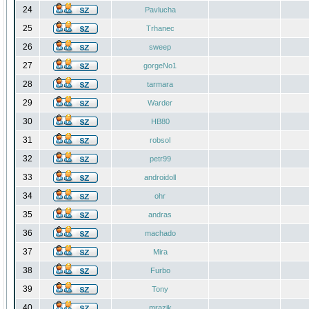
24
Pavlucha
25
Trhanec
26
sweep
27
gorgeNo1
28
tarmara
29
Warder
30
HB80
31
robsol
32
petr99
33
androidoll
34
ohr
35
andras
36
machado
37
Mira
38
Furbo
39
Tony
40
mrazik