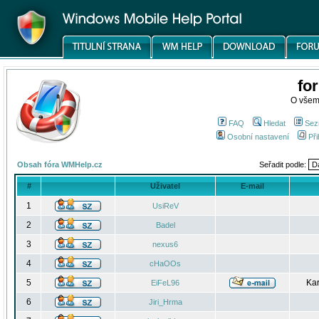
fo
O všem
FAQ
Hledat
Sez
Osobní nastavení
Při
Obsah fóra WMHelp.cz
Seřadit podle:
#
Uživatel
E-mail
1
UsiReV
2
Badel
3
nexus6
4
cHaOOs
5
Kar
EiFeL96
6
Jiri_Hrma