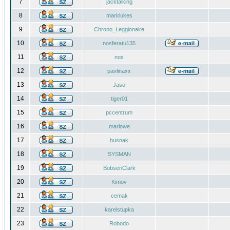
7
jacktalking
8
marklukes
9
Chrono_Leggionaire
10
nosferatu135
11
nox
12
pavlinaxx
13
Jaso
14
tiger01
15
pccentrum
16
marlowe
17
husnak
18
SYSMAN
19
BobsenClark
20
Kimov
21
cemak
22
karelstupka
23
Robodo