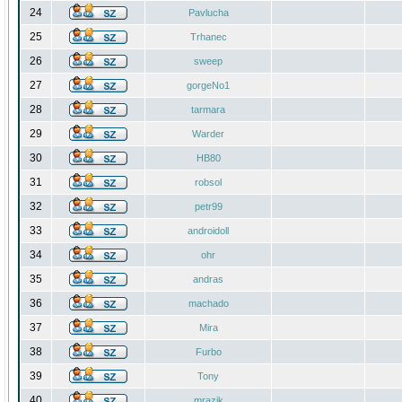
24
Pavlucha
25
Trhanec
26
sweep
27
gorgeNo1
28
tarmara
29
Warder
30
HB80
31
robsol
32
petr99
33
androidoll
34
ohr
35
andras
36
machado
37
Mira
38
Furbo
39
Tony
40
mrazik