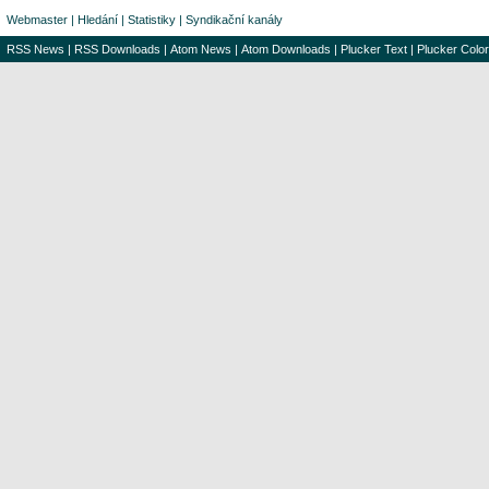
Webmaster
|
Hledání
|
Statistiky
|
Syndikační kanály
RSS News
|
RSS Downloads
|
Atom News
|
Atom Downloads
|
Plucker Text
|
Plucker Color