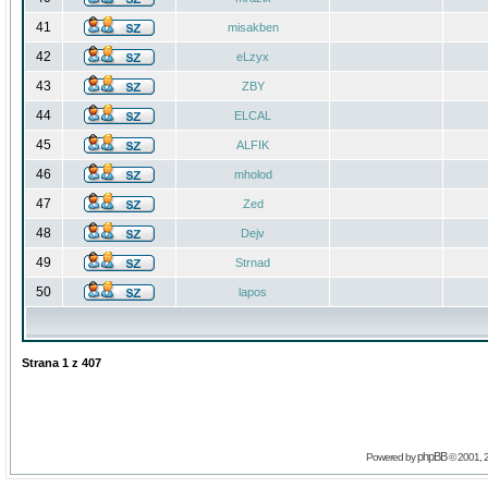
41
misakben
42
eLzyx
43
ZBY
44
ELCAL
45
ALFIK
46
mholod
47
Zed
48
Dejv
49
Strnad
50
lapos
Strana
1
z
407
phpBB
Powered by
© 2001, 