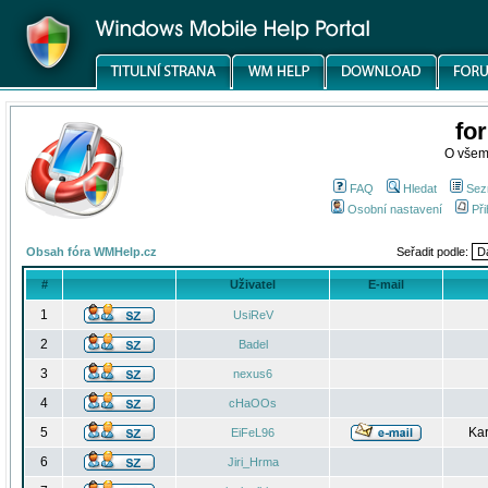
fo
O všem
FAQ
Hledat
Sez
Osobní nastavení
Při
Obsah fóra WMHelp.cz
Seřadit podle:
#
Uživatel
E-mail
1
UsiReV
2
Badel
3
nexus6
4
cHaOOs
5
Kar
EiFeL96
6
Jiri_Hrma