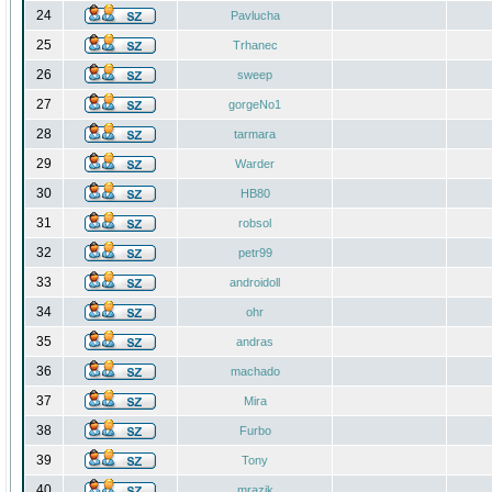
24
Pavlucha
25
Trhanec
26
sweep
27
gorgeNo1
28
tarmara
29
Warder
30
HB80
31
robsol
32
petr99
33
androidoll
34
ohr
35
andras
36
machado
37
Mira
38
Furbo
39
Tony
40
mrazik