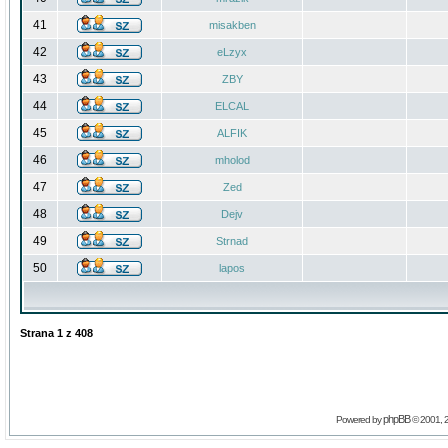
41
misakben
42
eLzyx
43
ZBY
44
ELCAL
45
ALFIK
46
mholod
47
Zed
48
Dejv
49
Strnad
50
lapos
Strana
1
z
408
phpBB
Powered by
© 2001, 