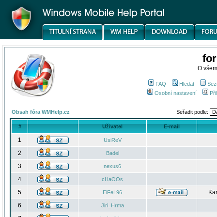
fo
O všem
FAQ
Hledat
Sez
Osobní nastavení
Při
Obsah fóra WMHelp.cz
Seřadit podle:
#
Uživatel
E-mail
1
UsiReV
2
Badel
3
nexus6
4
cHaOOs
5
Kar
EiFeL96
6
Jiri_Hrma