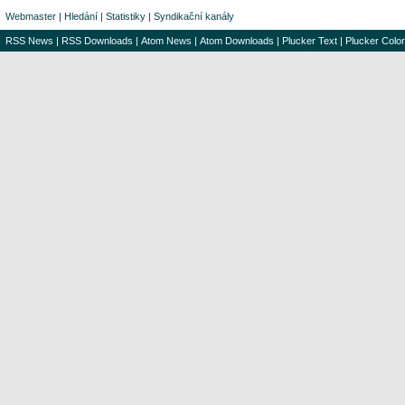
Webmaster
|
Hledání
|
Statistiky
|
Syndikační kanály
RSS News
|
RSS Downloads
|
Atom News
|
Atom Downloads
|
Plucker Text
|
Plucker Color