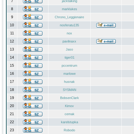
7
jacktalking
8
marklukes
9
Chrono_Leggionaire
10
nosferatu135
11
nox
12
pavlinaxx
13
Jaso
14
tiger01
15
pccentrum
16
marlowe
17
husnak
18
SYSMAN
19
BobsenClark
20
Kimov
21
cemak
22
karelstupka
23
Robodo