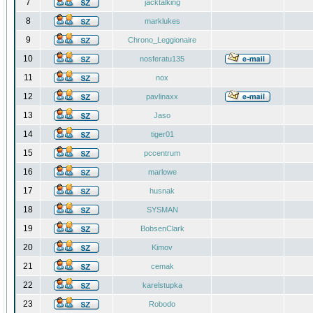
7
jacktalking
8
marklukes
9
Chrono_Leggionaire
10
nosferatu135
11
nox
12
pavlinaxx
13
Jaso
14
tiger01
15
pccentrum
16
marlowe
17
husnak
18
SYSMAN
19
BobsenClark
20
Kimov
21
cemak
22
karelstupka
23
Robodo