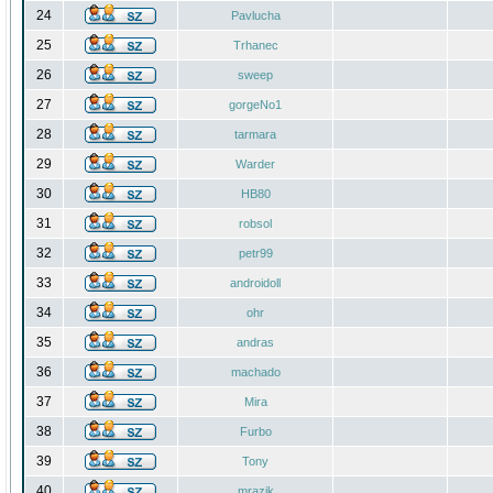
24
Pavlucha
25
Trhanec
26
sweep
27
gorgeNo1
28
tarmara
29
Warder
30
HB80
31
robsol
32
petr99
33
androidoll
34
ohr
35
andras
36
machado
37
Mira
38
Furbo
39
Tony
40
mrazik