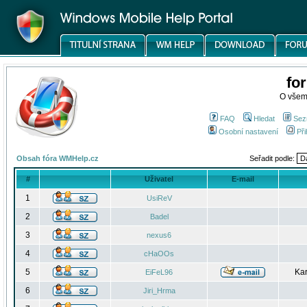
fo
O všem
FAQ
Hledat
Sez
Osobní nastavení
Při
Obsah fóra WMHelp.cz
Seřadit podle:
#
Uživatel
E-mail
1
UsiReV
2
Badel
3
nexus6
4
cHaOOs
5
Kar
EiFeL96
6
Jiri_Hrma