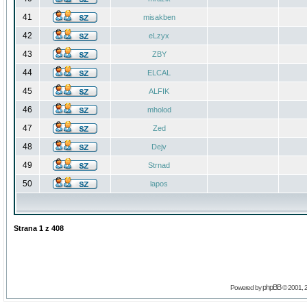
41
misakben
42
eLzyx
43
ZBY
44
ELCAL
45
ALFIK
46
mholod
47
Zed
48
Dejv
49
Strnad
50
lapos
Strana
1
z
408
phpBB
Powered by
© 2001, 