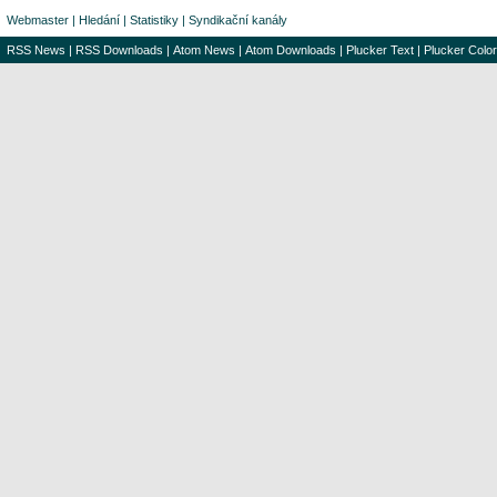
Webmaster
|
Hledání
|
Statistiky
|
Syndikační kanály
RSS News
|
RSS Downloads
|
Atom News
|
Atom Downloads
|
Plucker Text
|
Plucker Color