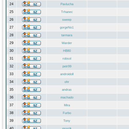
24
Pavlucha
25
Trhanec
26
sweep
27
gorgeNo1
28
tarmara
29
Warder
30
HB80
31
robsol
32
petr99
33
androidoll
34
ohr
35
andras
36
machado
37
Mira
38
Furbo
39
Tony
40
mrazik