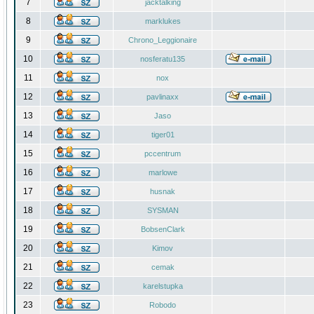
7
jacktalking
8
marklukes
9
Chrono_Leggionaire
10
nosferatu135
11
nox
12
pavlinaxx
13
Jaso
14
tiger01
15
pccentrum
16
marlowe
17
husnak
18
SYSMAN
19
BobsenClark
20
Kimov
21
cemak
22
karelstupka
23
Robodo