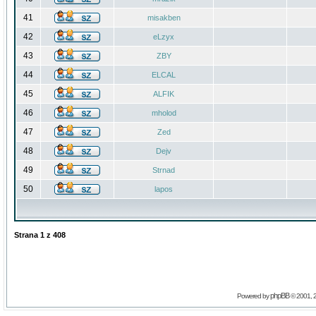
41
misakben
42
eLzyx
43
ZBY
44
ELCAL
45
ALFIK
46
mholod
47
Zed
48
Dejv
49
Strnad
50
lapos
Strana
1
z
408
phpBB
Powered by
© 2001, 