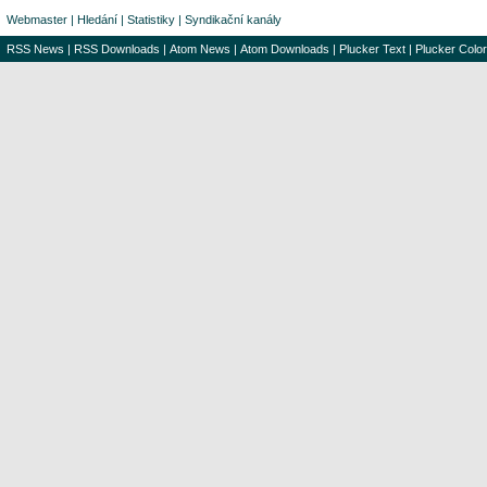
Webmaster
|
Hledání
|
Statistiky
|
Syndikační kanály
RSS News
|
RSS Downloads
|
Atom News
|
Atom Downloads
|
Plucker Text
|
Plucker Color