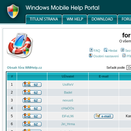
fo
O všem
FAQ
Hledat
Sez
Osobní nastavení
Při
Obsah fóra WMHelp.cz
Seřadit podle:
#
Uživatel
E-mail
1
UsiReV
2
Badel
3
nexus6
4
cHaOOs
5
Kar
EiFeL96
6
Jiri_Hrma