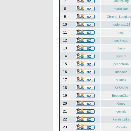
7
jacktalking
8
marklukes
9
Chrono_Leggiona
10
nosferatu135
11
nox
12
pavlinaxx
13
Jaso
14
tiger01
15
pccentrum
16
marlowe
17
husnak
18
SYSMAN
19
BobsenClark
20
Kimov
21
cemak
22
karelstupka
23
Robodo