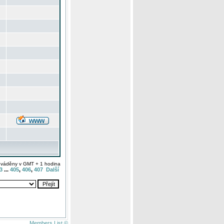
uváděny v GMT + 1 hodina
3
...
405
,
406
,
407
Další
Members List ©