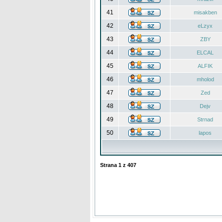
41
misakben
42
eLzyx
43
ZBY
44
ELCAL
45
ALFIK
46
mholod
47
Zed
48
Dejv
49
Strnad
50
lapos
Strana
1
z
407