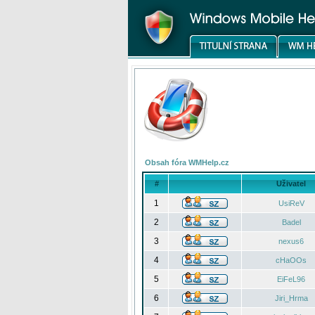
Obsah fóra WMHelp.cz
#
Uživatel
1
UsiReV
2
Badel
3
nexus6
4
cHaOOs
5
EiFeL96
6
Jiri_Hrma