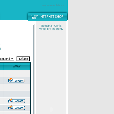
windowsmobile.cz
Reklama
/
Ceník
Vstup pro inzerenty
e
í
WWW