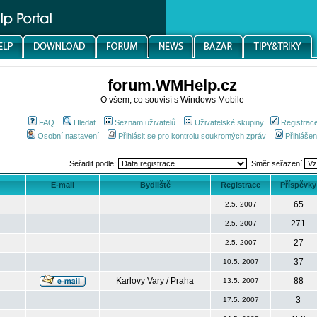
forum.WMHelp.cz
O všem, co souvisí s Windows Mobile
FAQ
Hledat
Seznam uživatelů
Uživatelské skupiny
Registrac
Osobní nastavení
Přihlásit se pro kontrolu soukromých zpráv
Přihlášen
Seřadit podle:
Směr seřazení
E-mail
Bydliště
Registrace
Příspěvky
65
2.5. 2007
271
2.5. 2007
27
2.5. 2007
37
10.5. 2007
Karlovy Vary / Praha
88
13.5. 2007
3
17.5. 2007