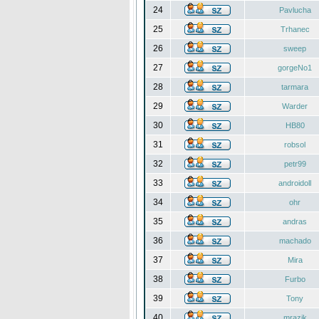
24
Pavlucha
25
Trhanec
26
sweep
27
gorgeNo1
28
tarmara
29
Warder
30
HB80
31
robsol
32
petr99
33
androidoll
34
ohr
35
andras
36
machado
37
Mira
38
Furbo
39
Tony
40
mrazik