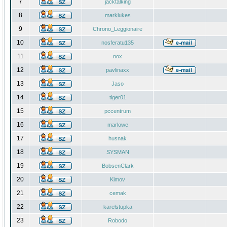
7
jacktalking
8
marklukes
9
Chrono_Leggionaire
10
nosferatu135
11
nox
12
pavlinaxx
13
Jaso
14
tiger01
15
pccentrum
16
marlowe
17
husnak
18
SYSMAN
19
BobsenClark
20
Kimov
21
cemak
22
karelstupka
23
Robodo