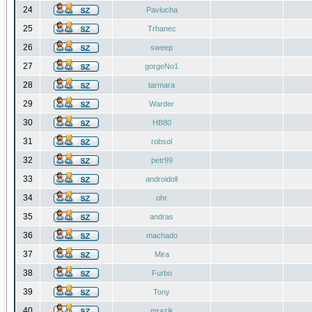
24
Pavlucha
25
Trhanec
26
sweep
27
gorgeNo1
28
tarmara
29
Warder
30
HB80
31
robsol
32
petr99
33
androidoll
34
ohr
35
andras
36
machado
37
Mira
38
Furbo
39
Tony
40
mrazik