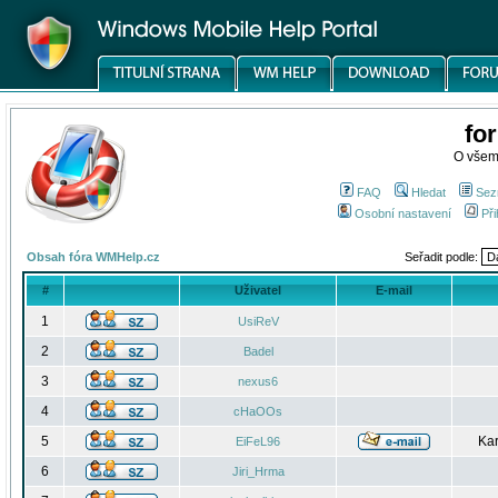
fo
O všem
FAQ
Hledat
Sez
Osobní nastavení
Při
Obsah fóra WMHelp.cz
Seřadit podle:
#
Uživatel
E-mail
1
UsiReV
2
Badel
3
nexus6
4
cHaOOs
5
Kar
EiFeL96
6
Jiri_Hrma