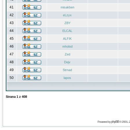
41
misakben
42
eLzyx
43
ZBY
44
ELCAL
45
ALFIK
46
mholod
47
Zed
48
Dejv
49
Strnad
50
lapos
Strana
1
z
408
phpBB
Powered by
© 2001, 