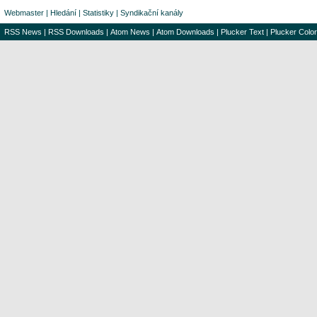
Webmaster
|
Hledání
|
Statistiky
|
Syndikační kanály
RSS News
|
RSS Downloads
|
Atom News
|
Atom Downloads
|
Plucker Text
|
Plucker Color