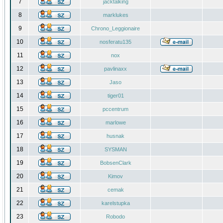
7
jacktalking
8
marklukes
9
Chrono_Leggionaire
10
nosferatu135
11
nox
12
pavlinaxx
13
Jaso
14
tiger01
15
pccentrum
16
marlowe
17
husnak
18
SYSMAN
19
BobsenClark
20
Kimov
21
cemak
22
karelstupka
23
Robodo