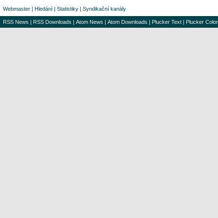
Webmaster
|
Hledání
|
Statistiky
|
Syndikační kanály
RSS News
|
RSS Downloads
|
Atom News
|
Atom Downloads
|
Plucker Text
|
Plucker Color