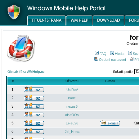
fo
O všem
FAQ
Hledat
Sez
Osobní nastavení
Při
Obsah fóra WMHelp.cz
Seřadit podle:
#
Uživatel
E-mail
1
UsiReV
2
Badel
3
nexus6
4
cHaOOs
5
Kar
EiFeL96
6
Jiri_Hrma