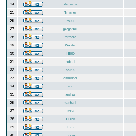
24
Pavlucha
25
Trhanec
26
sweep
27
gorgeNo1
28
tarmara
29
Warder
30
HB80
31
robsol
32
petr99
33
androidoll
34
ohr
35
andras
36
machado
37
Mira
38
Furbo
39
Tony
40
mrazik