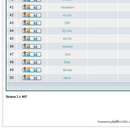
41
misakben
42
eLzyx
43
ZBY
44
ELCAL
45
ALFIK
46
mholod
47
Zed
48
Dejv
49
Strnad
50
lapos
Strana
1
z
407
phpBB
Powered by
© 2001, 