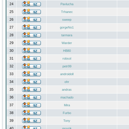
24
Pavlucha
25
Trhanec
26
sweep
27
gorgeNo1
28
tarmara
29
Warder
30
HB80
31
robsol
32
petr99
33
androidoll
34
ohr
35
andras
36
machado
37
Mira
38
Furbo
39
Tony
40
mrazik