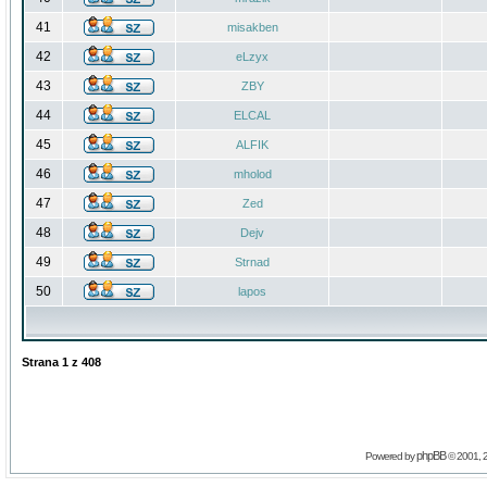
41
misakben
42
eLzyx
43
ZBY
44
ELCAL
45
ALFIK
46
mholod
47
Zed
48
Dejv
49
Strnad
50
lapos
Strana
1
z
408
phpBB
Powered by
© 2001, 