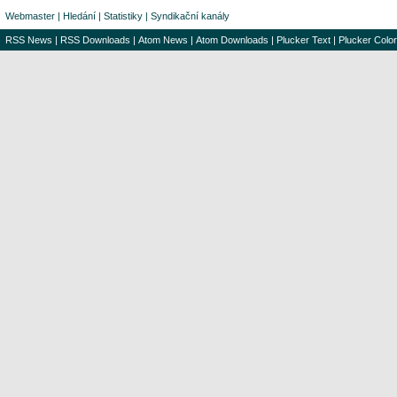
Webmaster
|
Hledání
|
Statistiky
|
Syndikační kanály
RSS News
|
RSS Downloads
|
Atom News
|
Atom Downloads
|
Plucker Text
|
Plucker Color