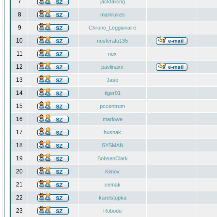
7
jacktalking
8
marklukes
9
Chrono_Leggionaire
10
nosferatu135
11
nox
12
pavlinaxx
13
Jaso
14
tiger01
15
pccentrum
16
marlowe
17
husnak
18
SYSMAN
19
BobsenClark
20
Kimov
21
cemak
22
karelstupka
23
Robodo