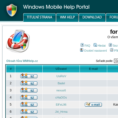
fo
O všem
FAQ
Hledat
Sez
Osobní nastavení
Při
Obsah fóra WMHelp.cz
Seřadit podle:
#
Uživatel
E-mail
1
UsiReV
2
Badel
3
nexus6
4
cHaOOs
5
Kar
EiFeL96
6
Jiri_Hrma