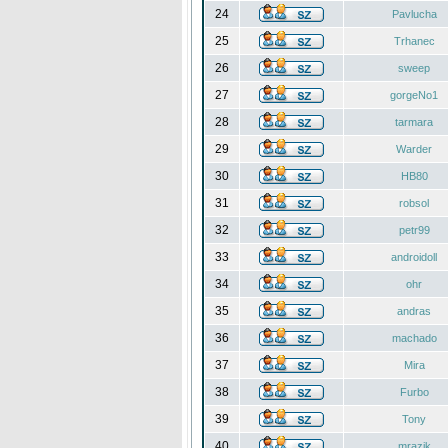
24
Pavlucha
25
Trhanec
26
sweep
27
gorgeNo1
28
tarmara
29
Warder
30
HB80
31
robsol
32
petr99
33
androidoll
34
ohr
35
andras
36
machado
37
Mira
38
Furbo
39
Tony
40
mrazik