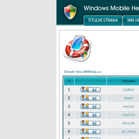
Obsah fóra WMHelp.cz
#
Uživatel
1
UsiReV
2
Badel
3
nexus6
4
cHaOOs
5
EiFeL96
6
Jiri_Hrma