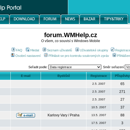
forum.WMHelp.cz
O všem, co souvisí s Windows Mobile
FAQ
Hledat
Seznam uživatelů
Uživatelské skupiny
Registrac
Osobní nastavení
Přihlásit se pro kontrolu soukromých zpráv
Přihlášen
Seřadit podle:
Směr seřazení
E-mail
Bydliště
Registrace
Příspěvky
65
2.5. 2007
271
2.5. 2007
27
2.5. 2007
37
10.5. 2007
Karlovy Vary / Praha
88
13.5. 2007
3
17.5. 2007