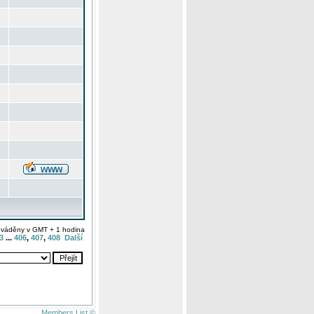
uváděny v GMT + 1 hodina
3
...
406
,
407
,
408
Další
Members List ©