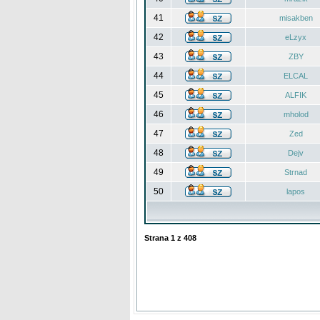
41
misakben
42
eLzyx
43
ZBY
44
ELCAL
45
ALFIK
46
mholod
47
Zed
48
Dejv
49
Strnad
50
lapos
Strana
1
z
408