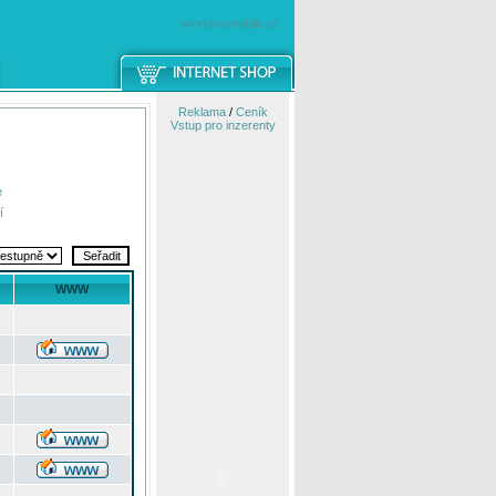
windowsmobile.cz
Reklama
/
Ceník
Vstup pro inzerenty
e
í
WWW