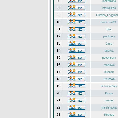
7
jacktalking
8
marklukes
9
Chrono_Leggiona
10
nosferatu135
11
nox
12
pavlinaxx
13
Jaso
14
tiger01
15
pccentrum
16
marlowe
17
husnak
18
SYSMAN
19
BobsenClark
20
Kimov
21
cemak
22
karelstupka
23
Robodo