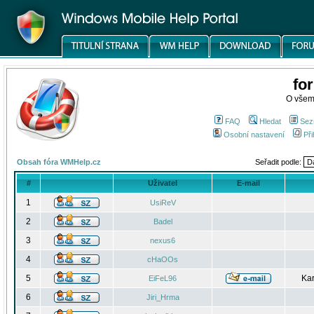
fo
O všem
FAQ
Hledat
Sez
Osobní nastavení
Při
Obsah fóra WMHelp.cz
Seřadit podle:
#
Uživatel
E-mail
1
UsiReV
2
Badel
3
nexus6
4
cHaOOs
5
Kar
EiFeL96
6
Jiri_Hrma