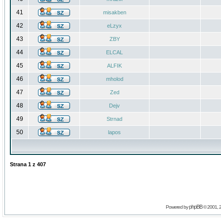
41
misakben
42
eLzyx
43
ZBY
44
ELCAL
45
ALFIK
46
mholod
47
Zed
48
Dejv
49
Strnad
50
lapos
Strana
1
z
407
phpBB
Powered by
© 2001, 