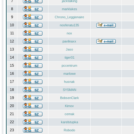
7
jacktalking
8
marklukes
9
Chrono_Leggionaire
10
nosferatu135
11
nox
12
pavlinaxx
13
Jaso
14
tiger01
15
pccentrum
16
marlowe
17
husnak
18
SYSMAN
19
BobsenClark
20
Kimov
21
cemak
22
karelstupka
23
Robodo