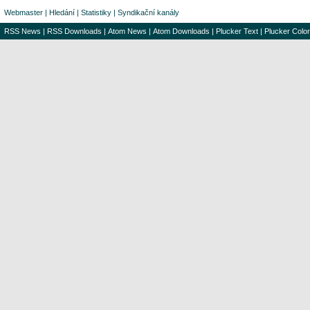
Webmaster
|
Hledání
|
Statistiky
|
Syndikační kanály
RSS News
|
RSS Downloads
|
Atom News
|
Atom Downloads
|
Plucker Text
|
Plucker Color