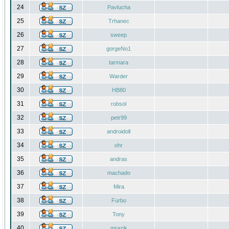
24
Pavlucha
25
Trhanec
26
sweep
27
gorgeNo1
28
tarmara
29
Warder
30
HB80
31
robsol
32
petr99
33
androidoll
34
ohr
35
andras
36
machado
37
Mira
38
Furbo
39
Tony
40
mrazik