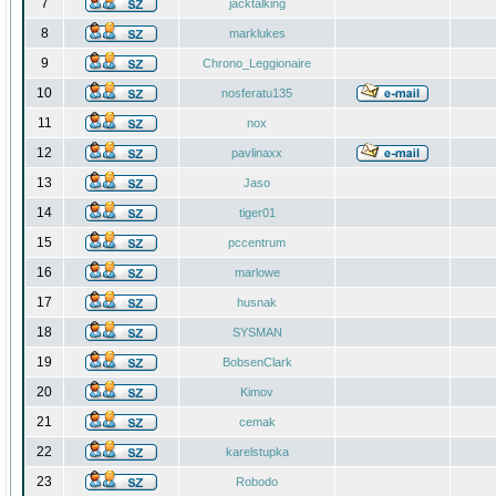
7
jacktalking
8
marklukes
9
Chrono_Leggionaire
10
nosferatu135
11
nox
12
pavlinaxx
13
Jaso
14
tiger01
15
pccentrum
16
marlowe
17
husnak
18
SYSMAN
19
BobsenClark
20
Kimov
21
cemak
22
karelstupka
23
Robodo