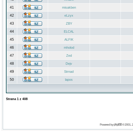
41
misakben
42
eLzyx
43
ZBY
44
ELCAL
45
ALFIK
46
mholod
47
Zed
48
Dejv
49
Strnad
50
lapos
Strana
1
z
408
phpBB
Powered by
© 2001, 