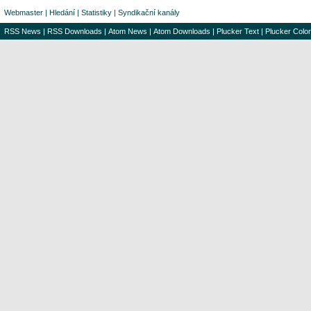
Webmaster
|
Hledání
|
Statistiky
|
Syndikační kanály
RSS News
|
RSS Downloads
|
Atom News
|
Atom Downloads
|
Plucker Text
|
Plucker Color