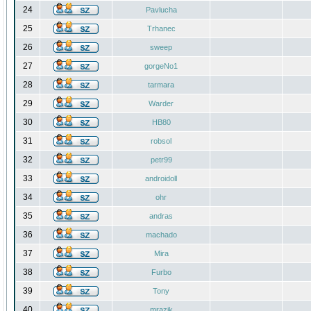
24
Pavlucha
25
Trhanec
26
sweep
27
gorgeNo1
28
tarmara
29
Warder
30
HB80
31
robsol
32
petr99
33
androidoll
34
ohr
35
andras
36
machado
37
Mira
38
Furbo
39
Tony
40
mrazik