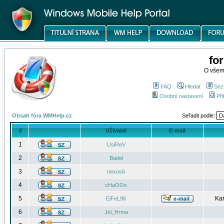
fo
O všem
FAQ
Hledat
Sez
Osobní nastavení
Při
Obsah fóra WMHelp.cz
Seřadit podle:
#
Uživatel
E-mail
1
UsiReV
2
Badel
3
nexus6
4
cHaOOs
5
Kar
EiFeL96
6
Jiri_Hrma