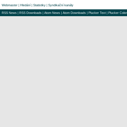
Webmaster
|
Hledání
|
Statistiky
|
Syndikační kanály
RSS News
|
RSS Downloads
|
Atom News
|
Atom Downloads
|
Plucker Text
|
Plucker Color