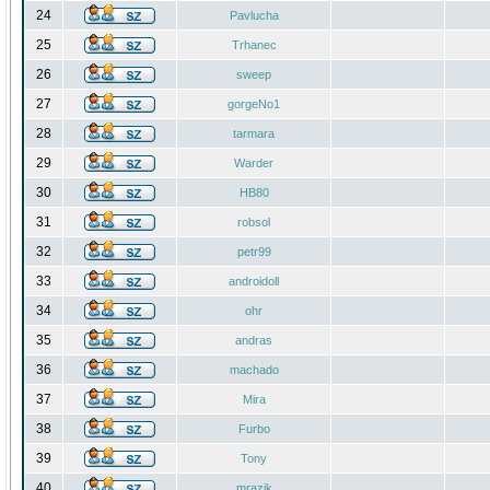
24
Pavlucha
25
Trhanec
26
sweep
27
gorgeNo1
28
tarmara
29
Warder
30
HB80
31
robsol
32
petr99
33
androidoll
34
ohr
35
andras
36
machado
37
Mira
38
Furbo
39
Tony
40
mrazik