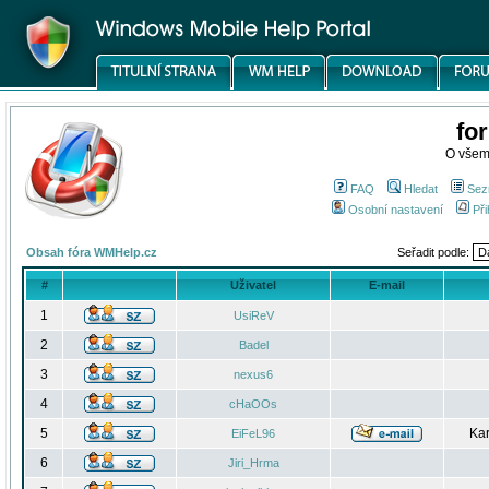
fo
O všem
FAQ
Hledat
Sez
Osobní nastavení
Při
Obsah fóra WMHelp.cz
Seřadit podle:
#
Uživatel
E-mail
1
UsiReV
2
Badel
3
nexus6
4
cHaOOs
5
Kar
EiFeL96
6
Jiri_Hrma