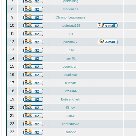
7
jacktalking
8
marklukes
9
Chrono_Leggionaire
10
nosferatu135
11
nox
12
pavlinaxx
13
Jaso
14
tiger01
15
pccentrum
16
marlowe
17
husnak
18
SYSMAN
19
BobsenClark
20
Kimov
21
cemak
22
karelstupka
23
Robodo