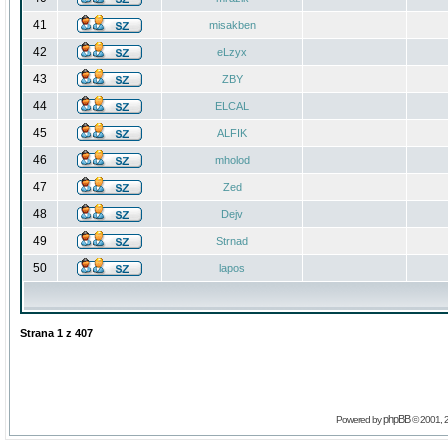
41
misakben
42
eLzyx
43
ZBY
44
ELCAL
45
ALFIK
46
mholod
47
Zed
48
Dejv
49
Strnad
50
lapos
Strana
1
z
407
phpBB
Powered by
© 2001, 