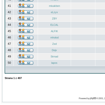
41
misakben
42
eLzyx
43
ZBY
44
ELCAL
45
ALFIK
46
mholod
47
Zed
48
Dejv
49
Strnad
50
lapos
Strana
1
z
407
phpBB
Powered by
© 2001, 