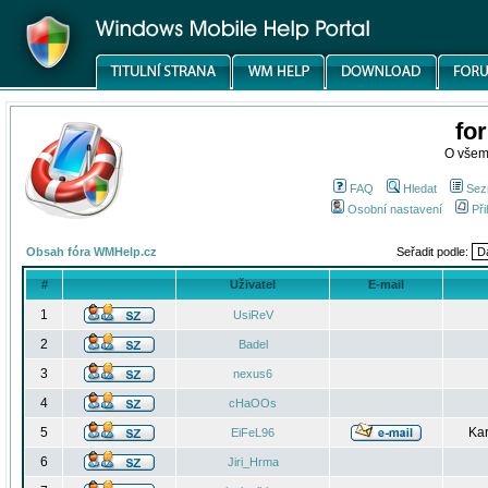
fo
O všem
FAQ
Hledat
Sez
Osobní nastavení
Při
Obsah fóra WMHelp.cz
Seřadit podle:
#
Uživatel
E-mail
1
UsiReV
2
Badel
3
nexus6
4
cHaOOs
5
Kar
EiFeL96
6
Jiri_Hrma