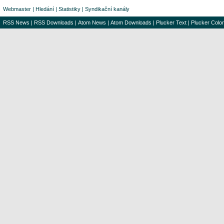
Webmaster
|
Hledání
|
Statistiky
|
Syndikační kanály
RSS News
|
RSS Downloads
|
Atom News
|
Atom Downloads
|
Plucker Text
|
Plucker Color