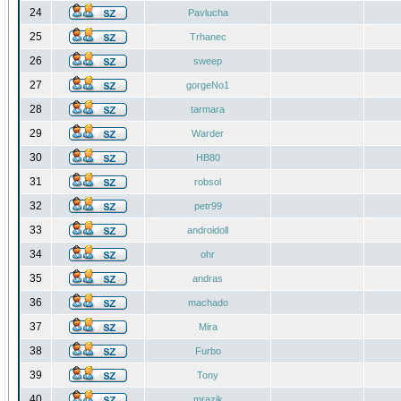
24
Pavlucha
25
Trhanec
26
sweep
27
gorgeNo1
28
tarmara
29
Warder
30
HB80
31
robsol
32
petr99
33
androidoll
34
ohr
35
andras
36
machado
37
Mira
38
Furbo
39
Tony
40
mrazik