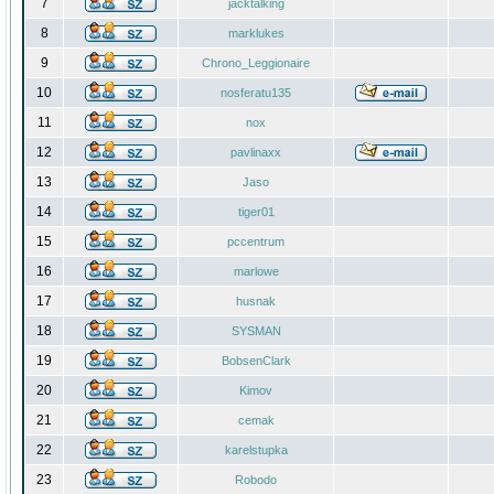
7
jacktalking
8
marklukes
9
Chrono_Leggionaire
10
nosferatu135
11
nox
12
pavlinaxx
13
Jaso
14
tiger01
15
pccentrum
16
marlowe
17
husnak
18
SYSMAN
19
BobsenClark
20
Kimov
21
cemak
22
karelstupka
23
Robodo