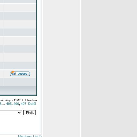
uváděny v GMT + 1 hodina
3
...
405
,
406
,
407
Další
Members List ©