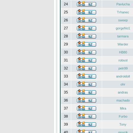
24
Pavlucha
25
Trhanec
26
sweep
27
gorgeNo1
28
tarmara
29
Warder
30
HB80
31
robsol
32
petr99
33
androidoll
34
ohr
35
andras
36
machado
37
Mira
38
Furbo
39
Tony
40
mrazik