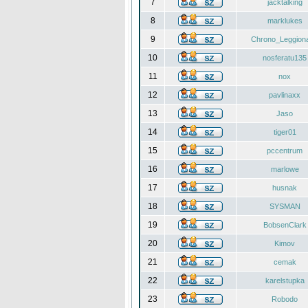
7
jacktalking
8
marklukes
9
Chrono_Leggiona
10
nosferatu135
11
nox
12
pavlinaxx
13
Jaso
14
tiger01
15
pccentrum
16
marlowe
17
husnak
18
SYSMAN
19
BobsenClark
20
Kimov
21
cemak
22
karelstupka
23
Robodo