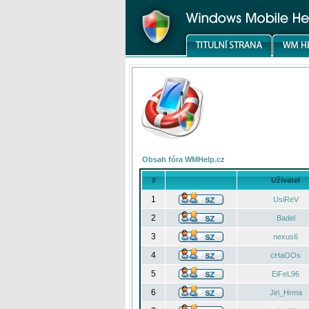
Obsah fóra WMHelp.cz
#
Uživatel
1
UsiReV
2
Badel
3
nexus6
4
cHaOOs
5
EiFeL96
6
Jiri_Hrma