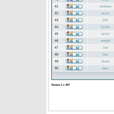
41
misakben
42
eLzyx
43
ZBY
44
ELCAL
45
ALFIK
46
mholod
47
Zed
48
Dejv
49
Strnad
50
lapos
Strana
1
z
407