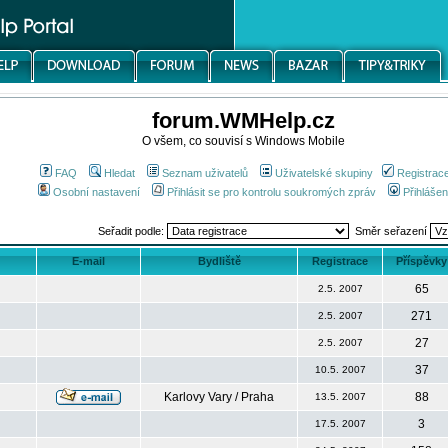
forum.WMHelp.cz
O všem, co souvisí s Windows Mobile
FAQ
Hledat
Seznam uživatelů
Uživatelské skupiny
Registrac
Osobní nastavení
Přihlásit se pro kontrolu soukromých zpráv
Přihlášen
Seřadit podle:
Směr seřazení
E-mail
Bydliště
Registrace
Příspěvky
65
2.5. 2007
271
2.5. 2007
27
2.5. 2007
37
10.5. 2007
Karlovy Vary / Praha
88
13.5. 2007
3
17.5. 2007