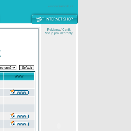
windowsmobile.cz
Reklama
/
Ceník
Vstup pro inzerenty
e
í
WWW