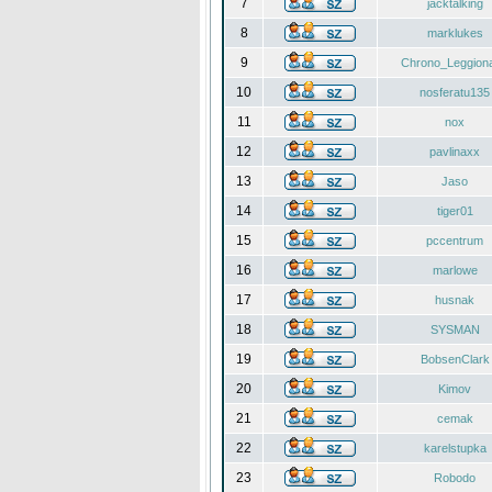
7
jacktalking
8
marklukes
9
Chrono_Leggiona
10
nosferatu135
11
nox
12
pavlinaxx
13
Jaso
14
tiger01
15
pccentrum
16
marlowe
17
husnak
18
SYSMAN
19
BobsenClark
20
Kimov
21
cemak
22
karelstupka
23
Robodo