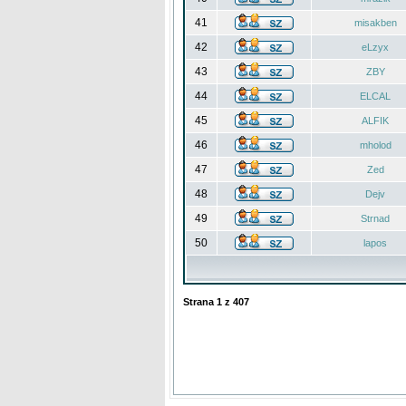
41
misakben
42
eLzyx
43
ZBY
44
ELCAL
45
ALFIK
46
mholod
47
Zed
48
Dejv
49
Strnad
50
lapos
Strana
1
z
407