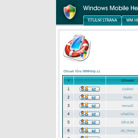
Obsah fóra WMHelp.cz
#
Uživatel
1
UsiReV
2
Badel
3
nexus6
4
cHaOOs
5
EiFeL96
6
Jiri_Hrma