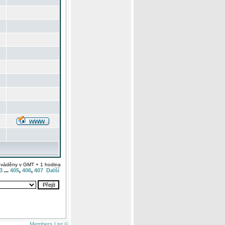
uváděny v GMT + 1 hodina
3
...
405
,
406
,
407
Další
Members List ©