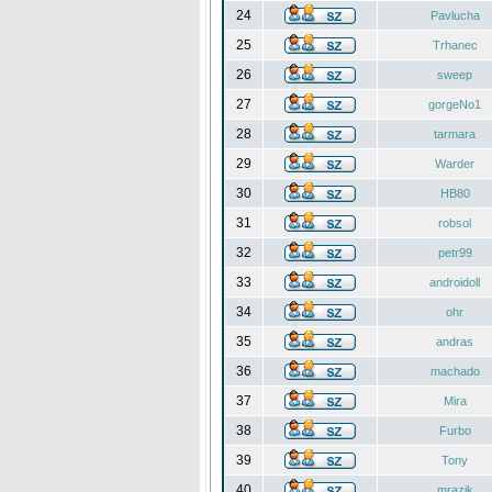
24
Pavlucha
25
Trhanec
26
sweep
27
gorgeNo1
28
tarmara
29
Warder
30
HB80
31
robsol
32
petr99
33
androidoll
34
ohr
35
andras
36
machado
37
Mira
38
Furbo
39
Tony
40
mrazik