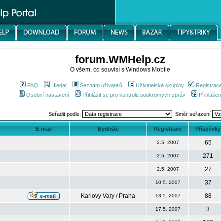
forum.WMHelp.cz
O všem, co souvisí s Windows Mobile
FAQ
Hledat
Seznam uživatelů
Uživatelské skupiny
Registrac
Osobní nastavení
Přihlásit se pro kontrolu soukromých zpráv
Přihlášen
Seřadit podle:
Směr seřazení
E-mail
Bydliště
Registrace
Příspěvky
65
2.5. 2007
271
2.5. 2007
27
2.5. 2007
37
10.5. 2007
Karlovy Vary / Praha
88
13.5. 2007
3
17.5. 2007