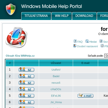
fo
O všem
FAQ
Hledat
Sez
Osobní nastavení
Při
Obsah fóra WMHelp.cz
Seřadit podle:
#
Uživatel
E-mail
1
UsiReV
2
Badel
3
nexus6
4
cHaOOs
5
Kar
EiFeL96
6
Jiri_Hrma