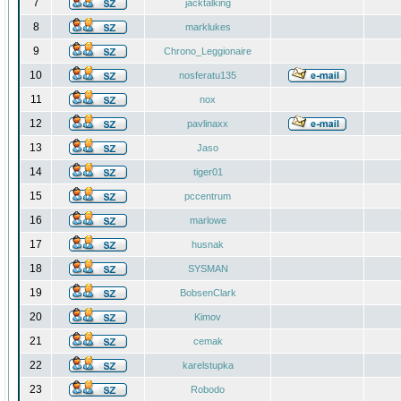
7
jacktalking
8
marklukes
9
Chrono_Leggionaire
10
nosferatu135
11
nox
12
pavlinaxx
13
Jaso
14
tiger01
15
pccentrum
16
marlowe
17
husnak
18
SYSMAN
19
BobsenClark
20
Kimov
21
cemak
22
karelstupka
23
Robodo