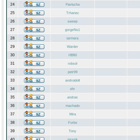
24
Pavlucha
25
Trhanec
26
sweep
27
gorgeNo1
28
tarmara
29
Warder
30
HB80
31
robsol
32
petr99
33
androidoll
34
ohr
35
andras
36
machado
37
Mira
38
Furbo
39
Tony
40
mrazik