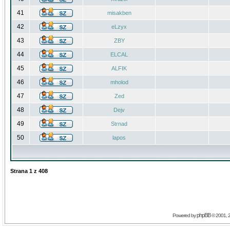
41
misakben
42
eLzyx
43
ZBY
44
ELCAL
45
ALFIK
46
mholod
47
Zed
48
Dejv
49
Strnad
50
lapos
Strana
1
z
408
phpBB
Powered by
© 2001, 