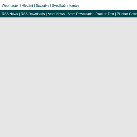
Webmaster
|
Hledání
|
Statistiky
|
Syndikační kanály
RSS News
|
RSS Downloads
|
Atom News
|
Atom Downloads
|
Plucker Text
|
Plucker Color