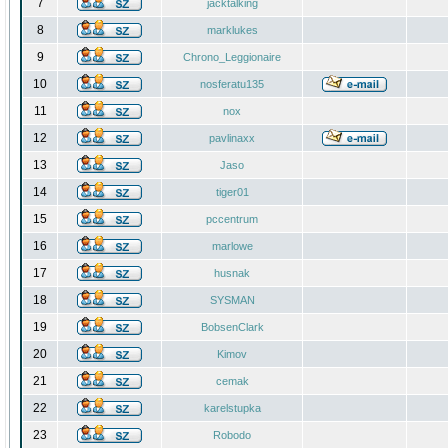
7
jacktalking
8
marklukes
9
Chrono_Leggionaire
10
nosferatu135
11
nox
12
pavlinaxx
13
Jaso
14
tiger01
15
pccentrum
16
marlowe
17
husnak
18
SYSMAN
19
BobsenClark
20
Kimov
21
cemak
22
karelstupka
23
Robodo