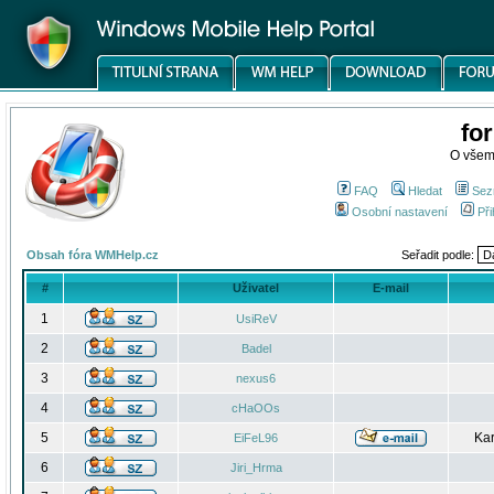
fo
O všem
FAQ
Hledat
Sez
Osobní nastavení
Při
Obsah fóra WMHelp.cz
Seřadit podle:
#
Uživatel
E-mail
1
UsiReV
2
Badel
3
nexus6
4
cHaOOs
5
Kar
EiFeL96
6
Jiri_Hrma