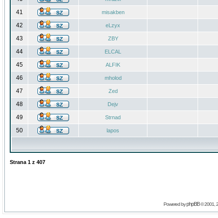
41
misakben
42
eLzyx
43
ZBY
44
ELCAL
45
ALFIK
46
mholod
47
Zed
48
Dejv
49
Strnad
50
lapos
Strana
1
z
407
phpBB
Powered by
© 2001, 