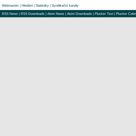
Webmaster
|
Hledání
|
Statistiky
|
Syndikační kanály
RSS News
|
RSS Downloads
|
Atom News
|
Atom Downloads
|
Plucker Text
|
Plucker Color