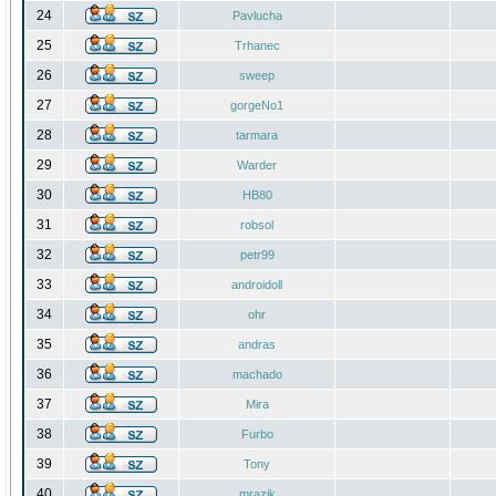
24
Pavlucha
25
Trhanec
26
sweep
27
gorgeNo1
28
tarmara
29
Warder
30
HB80
31
robsol
32
petr99
33
androidoll
34
ohr
35
andras
36
machado
37
Mira
38
Furbo
39
Tony
40
mrazik