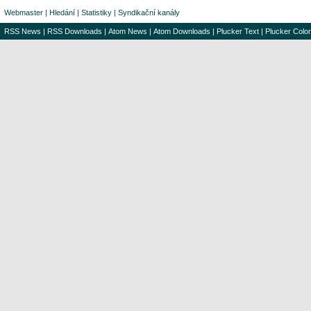
Webmaster
|
Hledání
|
Statistiky
|
Syndikační kanály
RSS News
|
RSS Downloads
|
Atom News
|
Atom Downloads
|
Plucker Text
|
Plucker Color