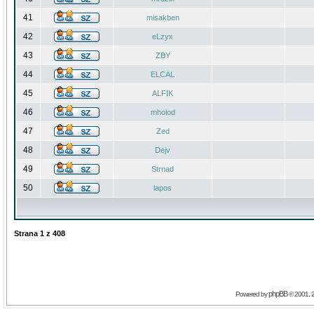
41
misakben
42
eLzyx
43
ZBY
44
ELCAL
45
ALFIK
46
mholod
47
Zed
48
Dejv
49
Strnad
50
lapos
Strana
1
z
408
phpBB
Powered by
© 2001, 