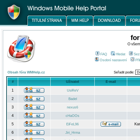
fo
O všem
FAQ
Hledat
Sez
Osobní nastavení
Při
Obsah fóra WMHelp.cz
Seřadit podle:
#
Uživatel
E-mail
1
UsiReV
2
Badel
3
nexus6
4
cHaOOs
5
Kar
EiFeL96
6
Jiri_Hrma