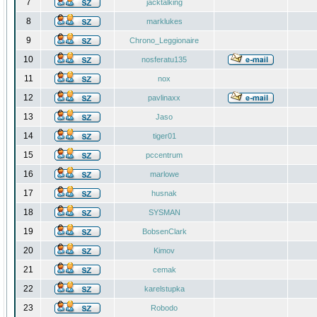
7
jacktalking
8
marklukes
9
Chrono_Leggionaire
10
nosferatu135
11
nox
12
pavlinaxx
13
Jaso
14
tiger01
15
pccentrum
16
marlowe
17
husnak
18
SYSMAN
19
BobsenClark
20
Kimov
21
cemak
22
karelstupka
23
Robodo