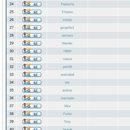
24
Pavlucha
25
Trhanec
26
sweep
27
gorgeNo1
28
tarmara
29
Warder
30
HB80
31
robsol
32
petr99
33
androidoll
34
ohr
35
andras
36
machado
37
Mira
38
Furbo
39
Tony
40
mrazik