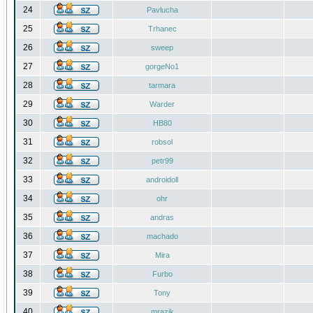
24
Pavlucha
25
Trhanec
26
sweep
27
gorgeNo1
28
tarmara
29
Warder
30
HB80
31
robsol
32
petr99
33
androidoll
34
ohr
35
andras
36
machado
37
Mira
38
Furbo
39
Tony
40
mrazik