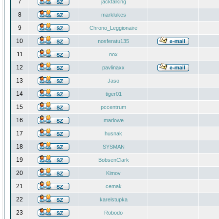
7
jacktalking
8
marklukes
9
Chrono_Leggionaire
10
nosferatu135
11
nox
12
pavlinaxx
13
Jaso
14
tiger01
15
pccentrum
16
marlowe
17
husnak
18
SYSMAN
19
BobsenClark
20
Kimov
21
cemak
22
karelstupka
23
Robodo