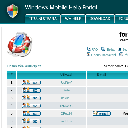
fo
O všem
FAQ
Hledat
Sez
Osobní nastavení
Při
Obsah fóra WMHelp.cz
Seřadit podle:
#
Uživatel
E-mail
1
UsiReV
2
Badel
3
nexus6
4
cHaOOs
5
Kar
EiFeL96
6
Jiri_Hrma