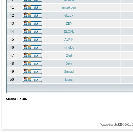
41
misakben
42
eLzyx
43
ZBY
44
ELCAL
45
ALFIK
46
mholod
47
Zed
48
Dejv
49
Strnad
50
lapos
Strana
1
z
407
phpBB
Powered by
© 2001, 