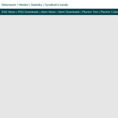
Webmaster
|
Hledání
|
Statistiky
|
Syndikační kanály
RSS News
|
RSS Downloads
|
Atom News
|
Atom Downloads
|
Plucker Text
|
Plucker Color