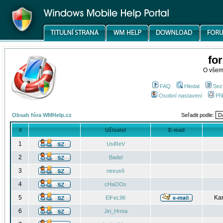
fo
O všem
FAQ
Hledat
Sez
Osobní nastavení
Při
Obsah fóra WMHelp.cz
Seřadit podle:
#
Uživatel
E-mail
1
UsiReV
2
Badel
3
nexus6
4
cHaOOs
5
Kar
EiFeL96
6
Jiri_Hrma