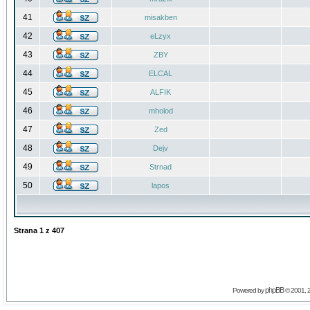
41
misakben
42
eLzyx
43
ZBY
44
ELCAL
45
ALFIK
46
mholod
47
Zed
48
Dejv
49
Strnad
50
lapos
Strana
1
z
407
phpBB
Powered by
© 2001, 