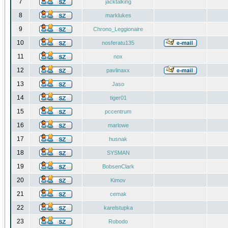
7
jacktalking
8
marklukes
9
Chrono_Leggionaire
10
nosferatu135
11
nox
12
pavlinaxx
13
Jaso
14
tiger01
15
pccentrum
16
marlowe
17
husnak
18
SYSMAN
19
BobsenClark
20
Kimov
21
cemak
22
karelstupka
23
Robodo