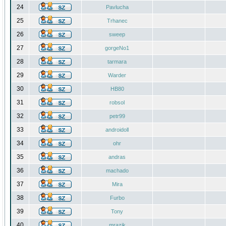
24
Pavlucha
25
Trhanec
26
sweep
27
gorgeNo1
28
tarmara
29
Warder
30
HB80
31
robsol
32
petr99
33
androidoll
34
ohr
35
andras
36
machado
37
Mira
38
Furbo
39
Tony
40
mrazik