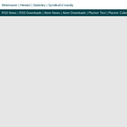
Webmaster
|
Hledání
|
Statistiky
|
Syndikační kanály
RSS News
|
RSS Downloads
|
Atom News
|
Atom Downloads
|
Plucker Text
|
Plucker Color