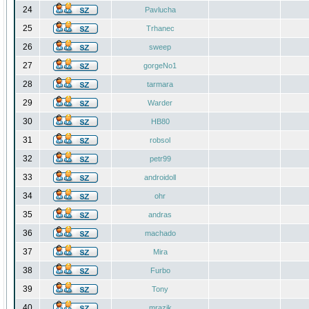
24
Pavlucha
25
Trhanec
26
sweep
27
gorgeNo1
28
tarmara
29
Warder
30
HB80
31
robsol
32
petr99
33
androidoll
34
ohr
35
andras
36
machado
37
Mira
38
Furbo
39
Tony
40
mrazik