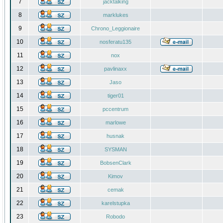
7
jacktalking
8
marklukes
9
Chrono_Leggionaire
10
nosferatu135
11
nox
12
pavlinaxx
13
Jaso
14
tiger01
15
pccentrum
16
marlowe
17
husnak
18
SYSMAN
19
BobsenClark
20
Kimov
21
cemak
22
karelstupka
23
Robodo