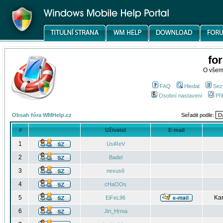
fo
O všem
FAQ
Hledat
Sez
Osobní nastavení
Při
Obsah fóra WMHelp.cz
Seřadit podle:
#
Uživatel
E-mail
1
UsiReV
2
Badel
3
nexus6
4
cHaOOs
5
Kar
EiFeL96
6
Jiri_Hrma