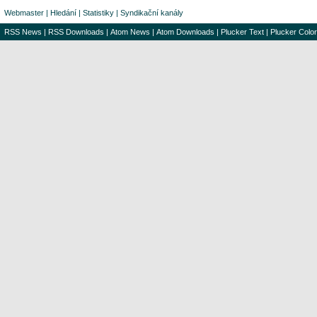
Webmaster
|
Hledání
|
Statistiky
|
Syndikační kanály
RSS News
|
RSS Downloads
|
Atom News
|
Atom Downloads
|
Plucker Text
|
Plucker Color