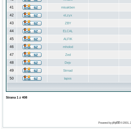
41
misakben
42
eLzyx
43
ZBY
44
ELCAL
45
ALFIK
46
mholod
47
Zed
48
Dejv
49
Strnad
50
lapos
Strana
1
z
408
phpBB
Powered by
© 2001, 