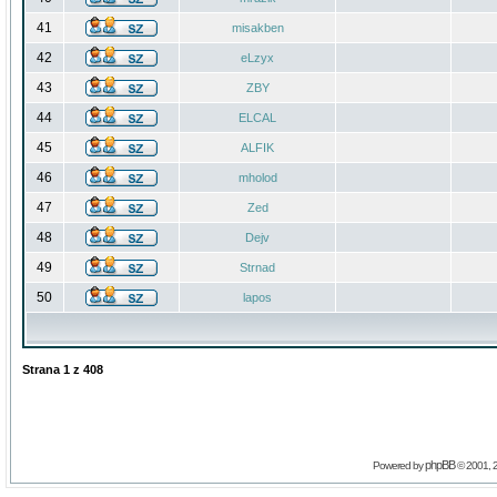
41
misakben
42
eLzyx
43
ZBY
44
ELCAL
45
ALFIK
46
mholod
47
Zed
48
Dejv
49
Strnad
50
lapos
Strana
1
z
408
phpBB
Powered by
© 2001, 