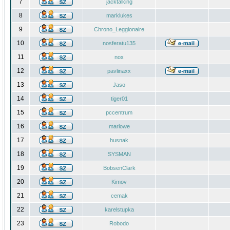
7
jacktalking
8
marklukes
9
Chrono_Leggionaire
10
nosferatu135
11
nox
12
pavlinaxx
13
Jaso
14
tiger01
15
pccentrum
16
marlowe
17
husnak
18
SYSMAN
19
BobsenClark
20
Kimov
21
cemak
22
karelstupka
23
Robodo