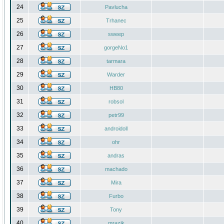
24
Pavlucha
25
Trhanec
26
sweep
27
gorgeNo1
28
tarmara
29
Warder
30
HB80
31
robsol
32
petr99
33
androidoll
34
ohr
35
andras
36
machado
37
Mira
38
Furbo
39
Tony
40
mrazik