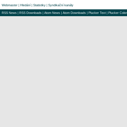
Webmaster
|
Hledání
|
Statistiky
|
Syndikační kanály
RSS News
|
RSS Downloads
|
Atom News
|
Atom Downloads
|
Plucker Text
|
Plucker Color