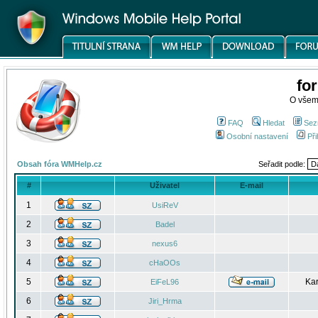
fo
O všem
FAQ
Hledat
Sez
Osobní nastavení
Při
Obsah fóra WMHelp.cz
Seřadit podle:
#
Uživatel
E-mail
1
UsiReV
2
Badel
3
nexus6
4
cHaOOs
5
Kar
EiFeL96
6
Jiri_Hrma