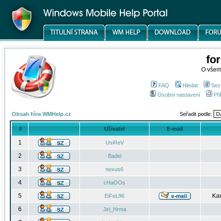
fo
O všem
FAQ
Hledat
Sez
Osobní nastavení
Při
Obsah fóra WMHelp.cz
Seřadit podle:
#
Uživatel
E-mail
1
UsiReV
2
Badel
3
nexus6
4
cHaOOs
5
Kar
EiFeL96
6
Jiri_Hrma