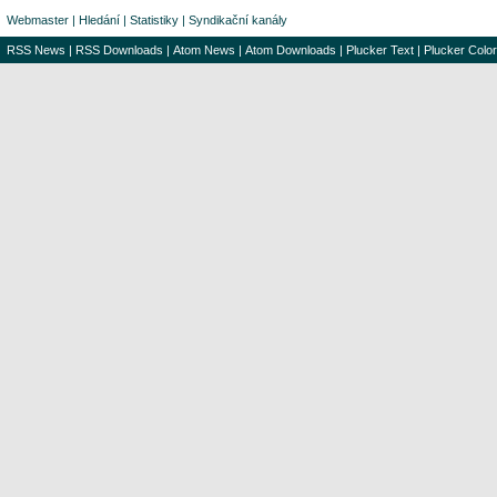
Webmaster
|
Hledání
|
Statistiky
|
Syndikační kanály
RSS News
|
RSS Downloads
|
Atom News
|
Atom Downloads
|
Plucker Text
|
Plucker Color