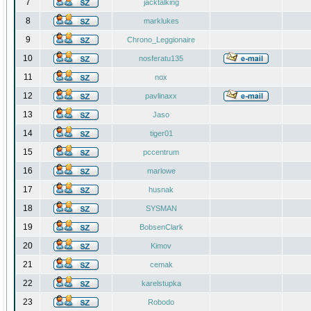
7
jacktalking
8
marklukes
9
Chrono_Leggionaire
10
nosferatu135
11
nox
12
pavlinaxx
13
Jaso
14
tiger01
15
pccentrum
16
marlowe
17
husnak
18
SYSMAN
19
BobsenClark
20
Kimov
21
cemak
22
karelstupka
23
Robodo