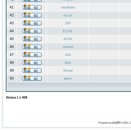
41
misakben
42
eLzyx
43
ZBY
44
ELCAL
45
ALFIK
46
mholod
47
Zed
48
Dejv
49
Strnad
50
lapos
Strana
1
z
408
phpBB
Powered by
© 2001, 