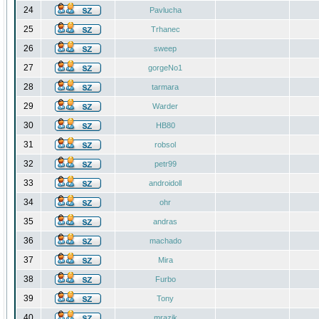
24
Pavlucha
25
Trhanec
26
sweep
27
gorgeNo1
28
tarmara
29
Warder
30
HB80
31
robsol
32
petr99
33
androidoll
34
ohr
35
andras
36
machado
37
Mira
38
Furbo
39
Tony
40
mrazik