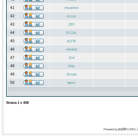
41
misakben
42
eLzyx
43
ZBY
44
ELCAL
45
ALFIK
46
mholod
47
Zed
48
Dejv
49
Strnad
50
lapos
Strana
1
z
408
phpBB
Powered by
© 2001, 