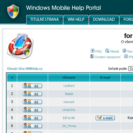
fo
O všem
FAQ
Hledat
Sez
Osobní nastavení
Při
Obsah fóra WMHelp.cz
Seřadit podle:
#
Uživatel
E-mail
1
UsiReV
2
Badel
3
nexus6
4
cHaOOs
5
Kar
EiFeL96
6
Jiri_Hrma