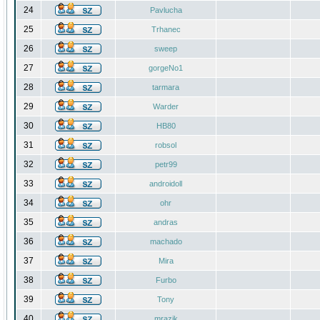
24
Pavlucha
25
Trhanec
26
sweep
27
gorgeNo1
28
tarmara
29
Warder
30
HB80
31
robsol
32
petr99
33
androidoll
34
ohr
35
andras
36
machado
37
Mira
38
Furbo
39
Tony
40
mrazik