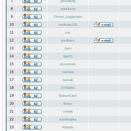
7
jacktalking
8
marklukes
9
Chrono_Leggionaire
10
nosferatu135
11
nox
12
pavlinaxx
13
Jaso
14
tiger01
15
pccentrum
16
marlowe
17
husnak
18
SYSMAN
19
BobsenClark
20
Kimov
21
cemak
22
karelstupka
23
Robodo