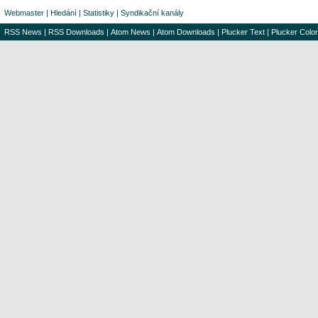
Webmaster
|
Hledání
|
Statistiky
|
Syndikační kanály
RSS News
|
RSS Downloads
|
Atom News
|
Atom Downloads
|
Plucker Text
|
Plucker Color