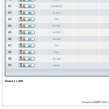
41
misakben
42
eLzyx
43
ZBY
44
ELCAL
45
ALFIK
46
mholod
47
Zed
48
Dejv
49
Strnad
50
lapos
Strana
1
z
408
phpBB
Powered by
© 2001, 