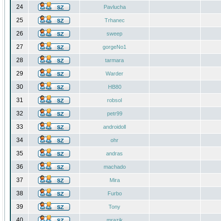
24
Pavlucha
25
Trhanec
26
sweep
27
gorgeNo1
28
tarmara
29
Warder
30
HB80
31
robsol
32
petr99
33
androidoll
34
ohr
35
andras
36
machado
37
Mira
38
Furbo
39
Tony
40
mrazik