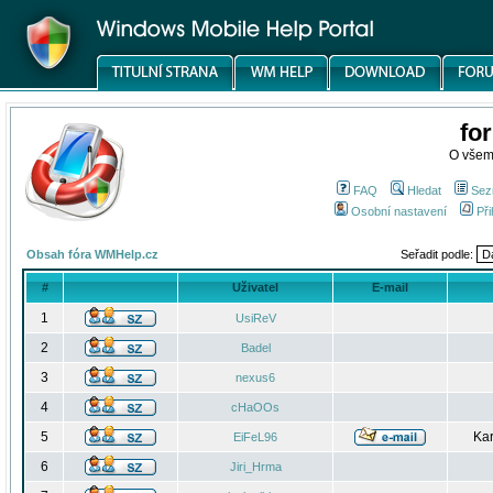
fo
O všem
FAQ
Hledat
Sez
Osobní nastavení
Při
Obsah fóra WMHelp.cz
Seřadit podle:
#
Uživatel
E-mail
1
UsiReV
2
Badel
3
nexus6
4
cHaOOs
5
Kar
EiFeL96
6
Jiri_Hrma