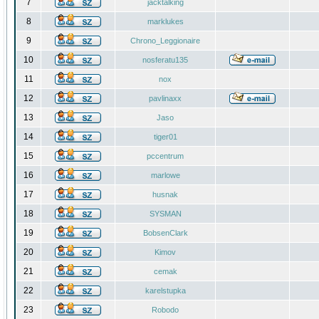
7
jacktalking
8
marklukes
9
Chrono_Leggionaire
10
nosferatu135
11
nox
12
pavlinaxx
13
Jaso
14
tiger01
15
pccentrum
16
marlowe
17
husnak
18
SYSMAN
19
BobsenClark
20
Kimov
21
cemak
22
karelstupka
23
Robodo