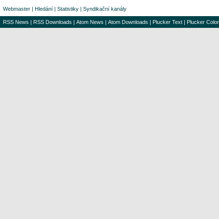
Webmaster
|
Hledání
|
Statistiky
|
Syndikační kanály
RSS News
|
RSS Downloads
|
Atom News
|
Atom Downloads
|
Plucker Text
|
Plucker Color