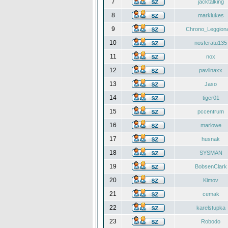
7
jacktalking
8
marklukes
9
Chrono_Leggiona
10
nosferatu135
11
nox
12
pavlinaxx
13
Jaso
14
tiger01
15
pccentrum
16
marlowe
17
husnak
18
SYSMAN
19
BobsenClark
20
Kimov
21
cemak
22
karelstupka
23
Robodo