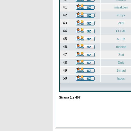
41
misakben
42
eLzyx
43
ZBY
44
ELCAL
45
ALFIK
46
mholod
47
Zed
48
Dejv
49
Strnad
50
lapos
Strana
1
z
407