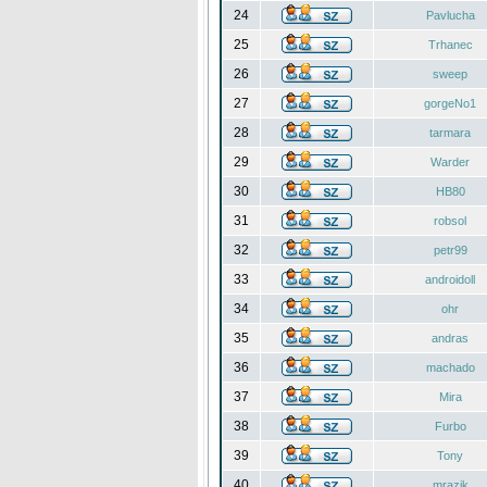
24
Pavlucha
25
Trhanec
26
sweep
27
gorgeNo1
28
tarmara
29
Warder
30
HB80
31
robsol
32
petr99
33
androidoll
34
ohr
35
andras
36
machado
37
Mira
38
Furbo
39
Tony
40
mrazik