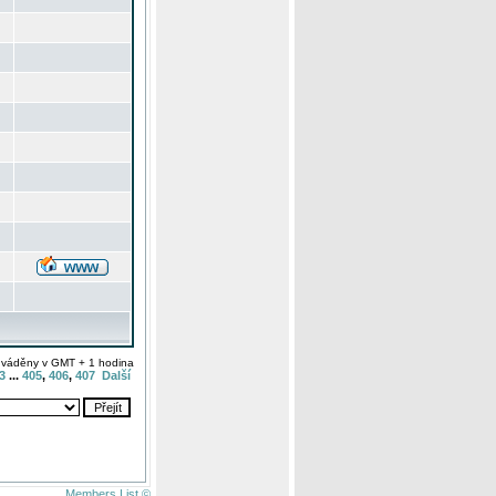
uváděny v GMT + 1 hodina
3
...
405
,
406
,
407
Další
Members List ©