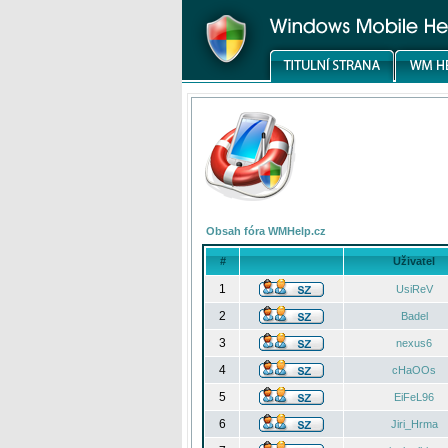
Obsah fóra WMHelp.cz
#
Uživatel
1
UsiReV
2
Badel
3
nexus6
4
cHaOOs
5
EiFeL96
6
Jiri_Hrma