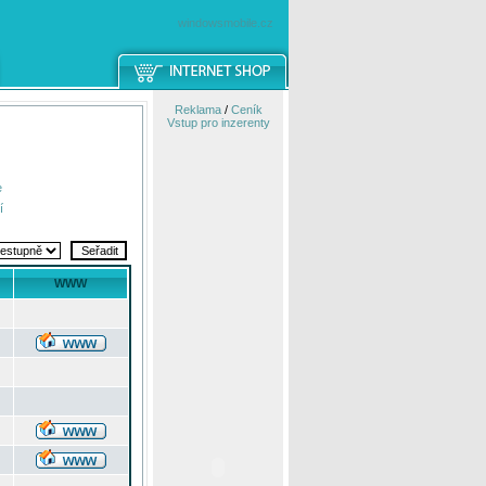
windowsmobile.cz
Reklama
/
Ceník
Vstup pro inzerenty
e
í
WWW