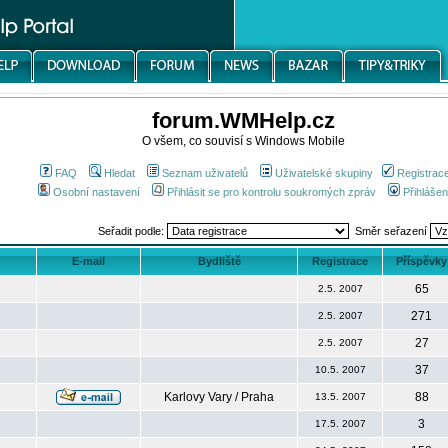
forum.WMHelp.cz
O všem, co souvisí s Windows Mobile
FAQ
Hledat
Seznam uživatelů
Uživatelské skupiny
Registrac
Osobní nastavení
Přihlásit se pro kontrolu soukromých zpráv
Přihlášen
Seřadit podle:
Směr seřazení
E-mail
Bydliště
Registrace
Příspěvky
65
2.5. 2007
271
2.5. 2007
27
2.5. 2007
37
10.5. 2007
Karlovy Vary / Praha
88
13.5. 2007
3
17.5. 2007