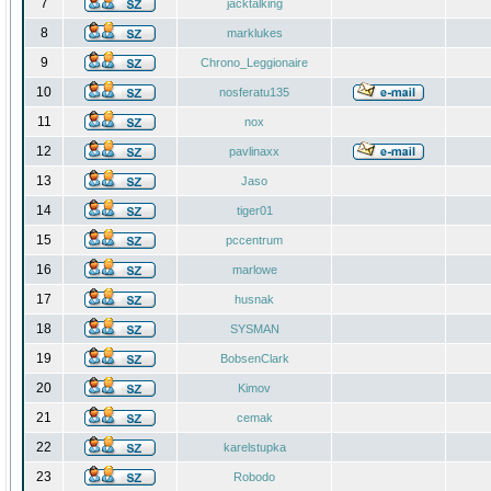
7
jacktalking
8
marklukes
9
Chrono_Leggionaire
10
nosferatu135
11
nox
12
pavlinaxx
13
Jaso
14
tiger01
15
pccentrum
16
marlowe
17
husnak
18
SYSMAN
19
BobsenClark
20
Kimov
21
cemak
22
karelstupka
23
Robodo