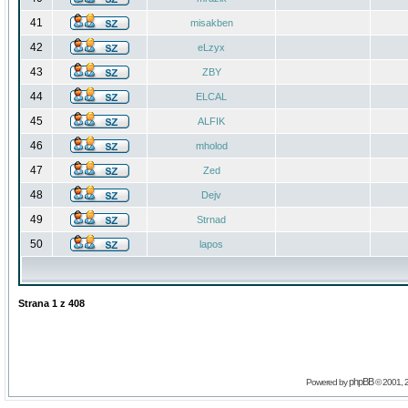
41
misakben
42
eLzyx
43
ZBY
44
ELCAL
45
ALFIK
46
mholod
47
Zed
48
Dejv
49
Strnad
50
lapos
Strana
1
z
408
phpBB
Powered by
© 2001, 