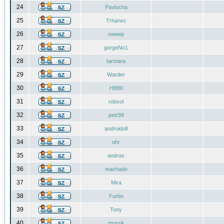
24
Pavlucha
25
Trhanec
26
sweep
27
gorgeNo1
28
tarmara
29
Warder
30
HB80
31
robsol
32
petr99
33
androidoll
34
ohr
35
andras
36
machado
37
Mira
38
Furbo
39
Tony
40
mrazik