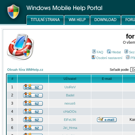
fo
O všem
FAQ
Hledat
Sez
Osobní nastavení
Při
Obsah fóra WMHelp.cz
Seřadit podle:
#
Uživatel
E-mail
1
UsiReV
2
Badel
3
nexus6
4
cHaOOs
5
Kar
EiFeL96
6
Jiri_Hrma