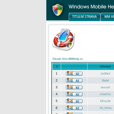
Obsah fóra WMHelp.cz
#
Uživatel
1
UsiReV
2
Badel
3
nexus6
4
cHaOOs
5
EiFeL96
6
Jiri_Hrma