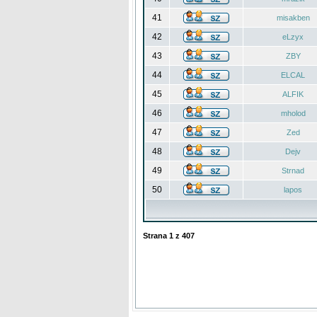
41
misakben
42
eLzyx
43
ZBY
44
ELCAL
45
ALFIK
46
mholod
47
Zed
48
Dejv
49
Strnad
50
lapos
Strana
1
z
407