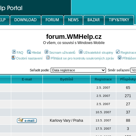
forum.WMHelp.cz
O všem, co souvisí s Windows Mobile
FAQ
Hledat
Seznam uživatelů
Uživatelské skupiny
Registrac
Osobní nastavení
Přihlásit se pro kontrolu soukromých zpráv
Přihlášen
Seřadit podle:
Směr seřazení
E-mail
Bydliště
Registrace
Příspěvky
65
2.5. 2007
271
2.5. 2007
27
2.5. 2007
37
10.5. 2007
Karlovy Vary / Praha
88
13.5. 2007
3
17.5. 2007