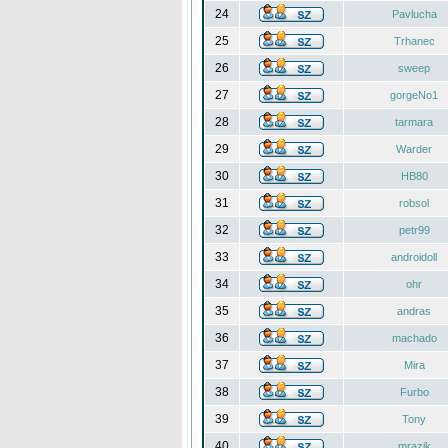
24
Pavlucha
25
Trhanec
26
sweep
27
gorgeNo1
28
tarmara
29
Warder
30
HB80
31
robsol
32
petr99
33
androidoll
34
ohr
35
andras
36
machado
37
Mira
38
Furbo
39
Tony
40
mrazik