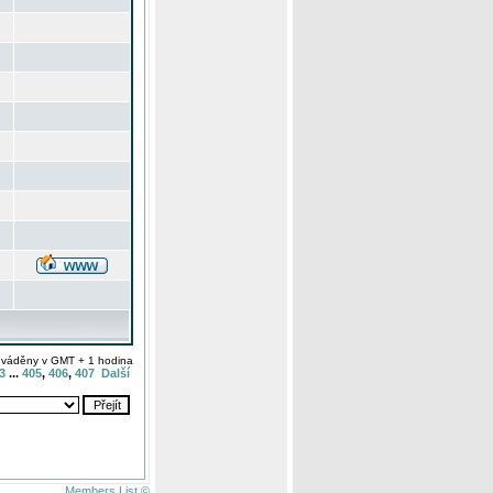
uváděny v GMT + 1 hodina
3
...
405
,
406
,
407
Další
Members List ©