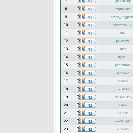
7
jacktalking
8
marklukes
9
Chrono_Leggiona
10
nosferatu135
11
nox
12
pavlinaxx
13
Jaso
14
tiger01
15
pccentrum
16
marlowe
17
husnak
18
SYSMAN
19
BobsenClark
20
Kimov
21
cemak
22
karelstupka
23
Robodo