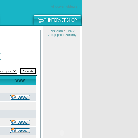
windowsmobile.cz
Reklama
/
Ceník
Vstup pro inzerenty
e
í
WWW