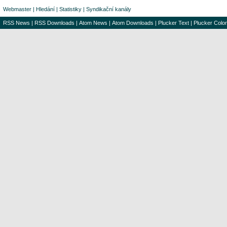
Webmaster
|
Hledání
|
Statistiky
|
Syndikační kanály
RSS News
|
RSS Downloads
|
Atom News
|
Atom Downloads
|
Plucker Text
|
Plucker Color