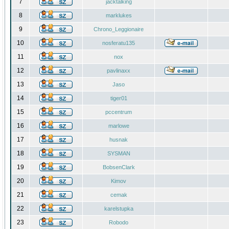
7
jacktalking
8
marklukes
9
Chrono_Leggionaire
10
nosferatu135
11
nox
12
pavlinaxx
13
Jaso
14
tiger01
15
pccentrum
16
marlowe
17
husnak
18
SYSMAN
19
BobsenClark
20
Kimov
21
cemak
22
karelstupka
23
Robodo