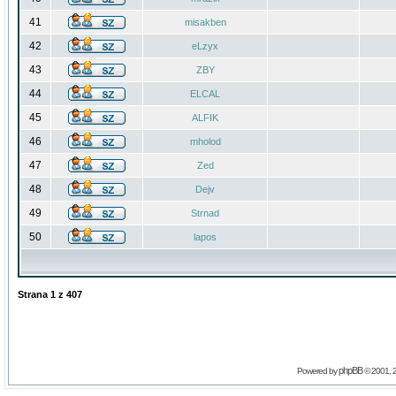
41
misakben
42
eLzyx
43
ZBY
44
ELCAL
45
ALFIK
46
mholod
47
Zed
48
Dejv
49
Strnad
50
lapos
Strana
1
z
407
phpBB
Powered by
© 2001, 