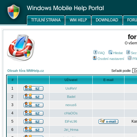
fo
O všem
FAQ
Hledat
Sez
Osobní nastavení
Při
Obsah fóra WMHelp.cz
Seřadit podle:
#
Uživatel
E-mail
1
UsiReV
2
Badel
3
nexus6
4
cHaOOs
5
Kar
EiFeL96
6
Jiri_Hrma