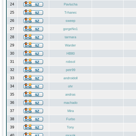
24
Pavlucha
25
Trhanec
26
sweep
27
gorgeNo1
28
tarmara
29
Warder
30
HB80
31
robsol
32
petr99
33
androidoll
34
ohr
35
andras
36
machado
37
Mira
38
Furbo
39
Tony
40
mrazik