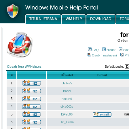
fo
O všem
FAQ
Hledat
Sez
Osobní nastavení
Při
Obsah fóra WMHelp.cz
Seřadit podle:
#
Uživatel
E-mail
1
UsiReV
2
Badel
3
nexus6
4
cHaOOs
5
Kar
EiFeL96
6
Jiri_Hrma