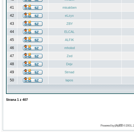
41
misakben
42
eLzyx
43
ZBY
44
ELCAL
45
ALFIK
46
mholod
47
Zed
48
Dejv
49
Strnad
50
lapos
Strana
1
z
407
phpBB
Powered by
© 2001, 