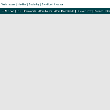
Webmaster
|
Hledání
|
Statistiky
|
Syndikační kanály
RSS News
|
RSS Downloads
|
Atom News
|
Atom Downloads
|
Plucker Text
|
Plucker Color