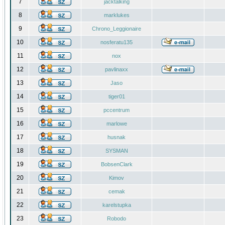
7
jacktalking
8
marklukes
9
Chrono_Leggionaire
10
nosferatu135
11
nox
12
pavlinaxx
13
Jaso
14
tiger01
15
pccentrum
16
marlowe
17
husnak
18
SYSMAN
19
BobsenClark
20
Kimov
21
cemak
22
karelstupka
23
Robodo