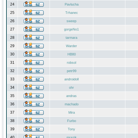
24
Pavlucha
25
Trhanec
26
sweep
27
gorgeNo1
28
tarmara
29
Warder
30
HB80
31
robsol
32
petr99
33
androidoll
34
ohr
35
andras
36
machado
37
Mira
38
Furbo
39
Tony
40
mrazik