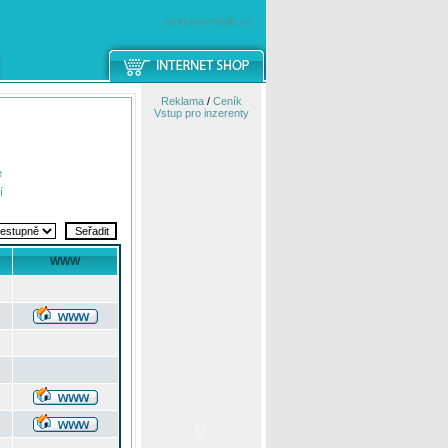
windowsmobile.cz
Reklama
/
Ceník
Vstup pro inzerenty
e
í
WWW