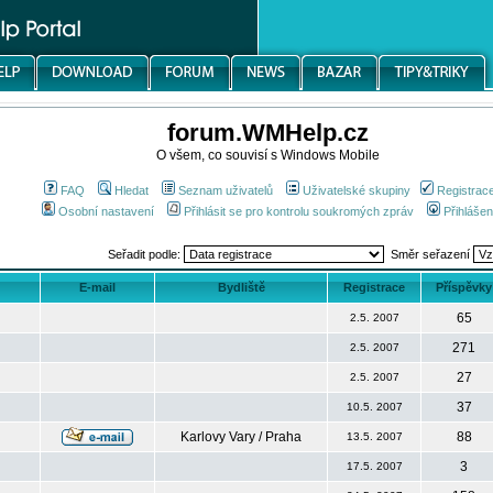
forum.WMHelp.cz
O všem, co souvisí s Windows Mobile
FAQ
Hledat
Seznam uživatelů
Uživatelské skupiny
Registrac
Osobní nastavení
Přihlásit se pro kontrolu soukromých zpráv
Přihlášen
Seřadit podle:
Směr seřazení
E-mail
Bydliště
Registrace
Příspěvky
65
2.5. 2007
271
2.5. 2007
27
2.5. 2007
37
10.5. 2007
Karlovy Vary / Praha
88
13.5. 2007
3
17.5. 2007