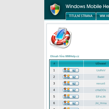
Obsah fóra WMHelp.cz
#
Uživatel
1
UsiReV
2
Badel
3
nexus6
4
cHaOOs
5
EiFeL96
6
Jiri_Hrma