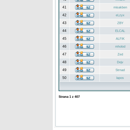
41
misakben
42
eLzyx
43
ZBY
44
ELCAL
45
ALFIK
46
mholod
47
Zed
48
Dejv
49
Strnad
50
lapos
Strana
1
z
407