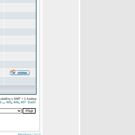
uváděny v GMT + 1 hodina
3
...
405
,
406
,
407
Další
Members List ©