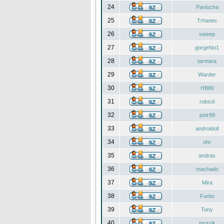
24
Pavlucha
25
Trhanec
26
sweep
27
gorgeNo1
28
tarmara
29
Warder
30
HB80
31
robsol
32
petr99
33
androidoll
34
ohr
35
andras
36
machado
37
Mira
38
Furbo
39
Tony
40
mrazik