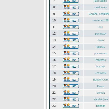
7
jacktalking
8
marklukes
9
Chrono_Leggiona
10
nosferatu135
11
nox
12
pavlinaxx
13
Jaso
14
tiger01
15
pccentrum
16
marlowe
17
husnak
18
SYSMAN
19
BobsenClark
20
Kimov
21
cemak
22
karelstupka
23
Robodo