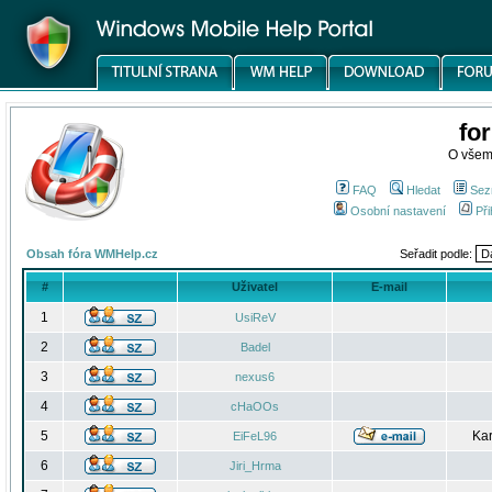
fo
O všem
FAQ
Hledat
Sez
Osobní nastavení
Při
Obsah fóra WMHelp.cz
Seřadit podle:
#
Uživatel
E-mail
1
UsiReV
2
Badel
3
nexus6
4
cHaOOs
5
Kar
EiFeL96
6
Jiri_Hrma