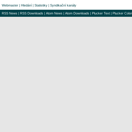
Webmaster
|
Hledání
|
Statistiky
|
Syndikační kanály
RSS News
|
RSS Downloads
|
Atom News
|
Atom Downloads
|
Plucker Text
|
Plucker Color