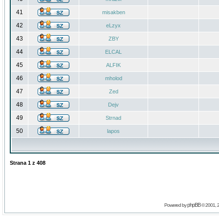
41
misakben
42
eLzyx
43
ZBY
44
ELCAL
45
ALFIK
46
mholod
47
Zed
48
Dejv
49
Strnad
50
lapos
Strana
1
z
408
phpBB
Powered by
© 2001, 