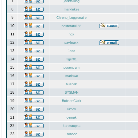
7
jacktalking
8
marklukes
9
Chrono_Leggionaire
10
nosferatu135
11
nox
12
pavlinaxx
13
Jaso
14
tiger01
15
pccentrum
16
marlowe
17
husnak
18
SYSMAN
19
BobsenClark
20
Kimov
21
cemak
22
karelstupka
23
Robodo