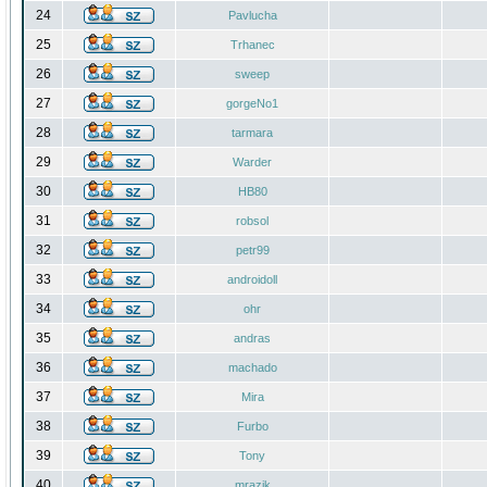
24
Pavlucha
25
Trhanec
26
sweep
27
gorgeNo1
28
tarmara
29
Warder
30
HB80
31
robsol
32
petr99
33
androidoll
34
ohr
35
andras
36
machado
37
Mira
38
Furbo
39
Tony
40
mrazik