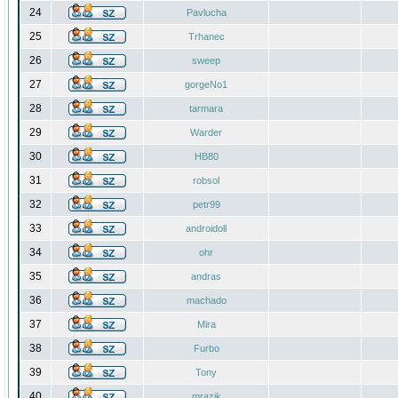
24
Pavlucha
25
Trhanec
26
sweep
27
gorgeNo1
28
tarmara
29
Warder
30
HB80
31
robsol
32
petr99
33
androidoll
34
ohr
35
andras
36
machado
37
Mira
38
Furbo
39
Tony
40
mrazik