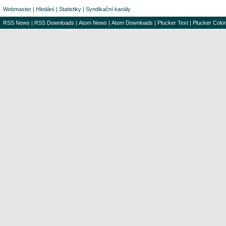
Webmaster
|
Hledání
|
Statistiky
|
Syndikační kanály
RSS News
|
RSS Downloads
|
Atom News
|
Atom Downloads
|
Plucker Text
|
Plucker Color