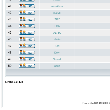
41
misakben
42
eLzyx
43
ZBY
44
ELCAL
45
ALFIK
46
mholod
47
Zed
48
Dejv
49
Strnad
50
lapos
Strana
1
z
408
phpBB
Powered by
© 2001, 