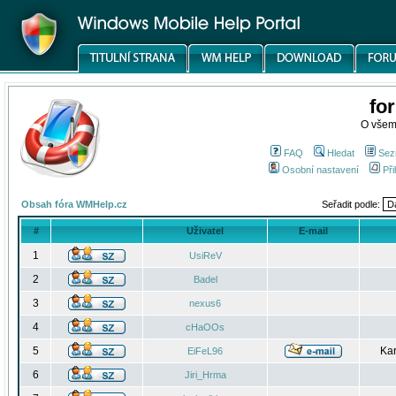
fo
O všem
FAQ
Hledat
Sez
Osobní nastavení
Při
Obsah fóra WMHelp.cz
Seřadit podle:
#
Uživatel
E-mail
1
UsiReV
2
Badel
3
nexus6
4
cHaOOs
5
Kar
EiFeL96
6
Jiri_Hrma