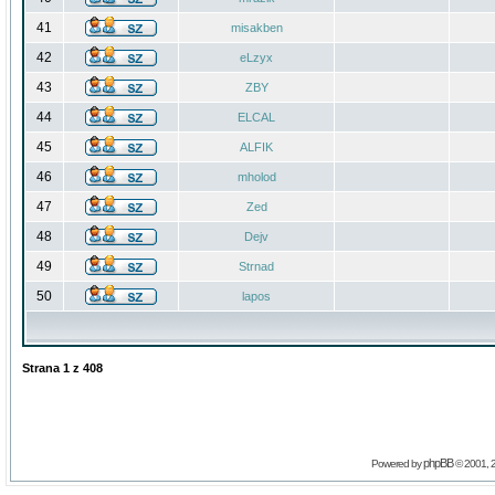
41
misakben
42
eLzyx
43
ZBY
44
ELCAL
45
ALFIK
46
mholod
47
Zed
48
Dejv
49
Strnad
50
lapos
Strana
1
z
408
phpBB
Powered by
© 2001, 