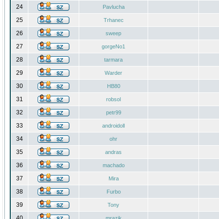
24
Pavlucha
25
Trhanec
26
sweep
27
gorgeNo1
28
tarmara
29
Warder
30
HB80
31
robsol
32
petr99
33
androidoll
34
ohr
35
andras
36
machado
37
Mira
38
Furbo
39
Tony
40
mrazik