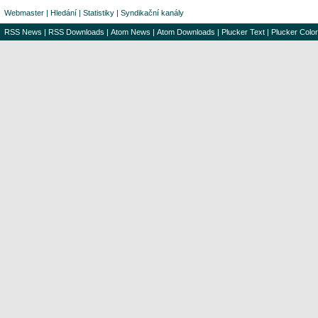
Webmaster
|
Hledání
|
Statistiky
|
Syndikační kanály
RSS News
|
RSS Downloads
|
Atom News
|
Atom Downloads
|
Plucker Text
|
Plucker Color