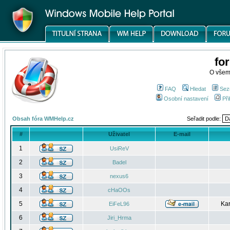
fo
O všem
FAQ
Hledat
Sez
Osobní nastavení
Při
Obsah fóra WMHelp.cz
Seřadit podle:
#
Uživatel
E-mail
1
UsiReV
2
Badel
3
nexus6
4
cHaOOs
5
Kar
EiFeL96
6
Jiri_Hrma