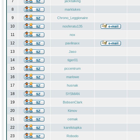
7
jacktalking
8
marklukes
9
Chrono_Leggionaire
10
nosferatu135
11
nox
12
pavlinaxx
13
Jaso
14
tiger01
15
pccentrum
16
marlowe
17
husnak
18
SYSMAN
19
BobsenClark
20
Kimov
21
cemak
22
karelstupka
23
Robodo