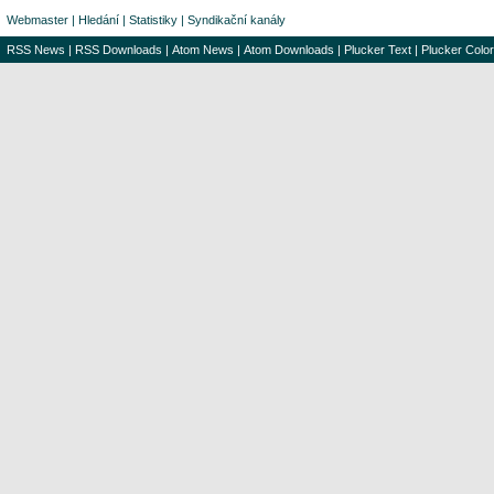
Webmaster
|
Hledání
|
Statistiky
|
Syndikační kanály
RSS News
|
RSS Downloads
|
Atom News
|
Atom Downloads
|
Plucker Text
|
Plucker Color