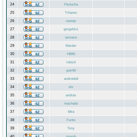
24
Pavlucha
25
Trhanec
26
sweep
27
gorgeNo1
28
tarmara
29
Warder
30
HB80
31
robsol
32
petr99
33
androidoll
34
ohr
35
andras
36
machado
37
Mira
38
Furbo
39
Tony
40
mrazik