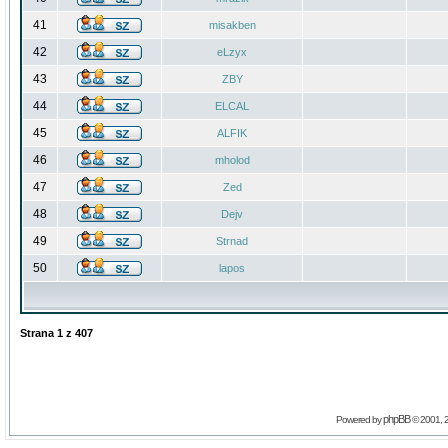
41
misakben
42
eLzyx
43
ZBY
44
ELCAL
45
ALFIK
46
mholod
47
Zed
48
Dejv
49
Strnad
50
lapos
Strana
1
z
407
phpBB
Powered by
© 2001, 