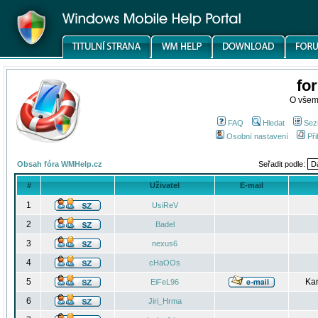
fo
O všem
FAQ
Hledat
Sez
Osobní nastavení
Při
Obsah fóra WMHelp.cz
Seřadit podle:
#
Uživatel
E-mail
1
UsiReV
2
Badel
3
nexus6
4
cHaOOs
5
Kar
EiFeL96
6
Jiri_Hrma