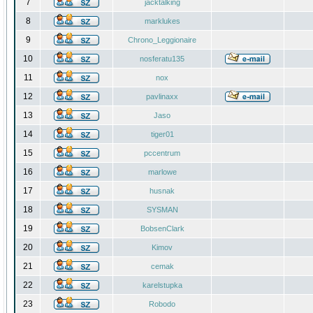
7
jacktalking
8
marklukes
9
Chrono_Leggionaire
10
nosferatu135
11
nox
12
pavlinaxx
13
Jaso
14
tiger01
15
pccentrum
16
marlowe
17
husnak
18
SYSMAN
19
BobsenClark
20
Kimov
21
cemak
22
karelstupka
23
Robodo