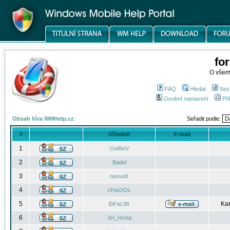
fo
O všem
FAQ
Hledat
Sez
Osobní nastavení
Při
Obsah fóra WMHelp.cz
Seřadit podle:
#
Uživatel
E-mail
1
UsiReV
2
Badel
3
nexus6
4
cHaOOs
5
Kar
EiFeL96
6
Jiri_Hrma