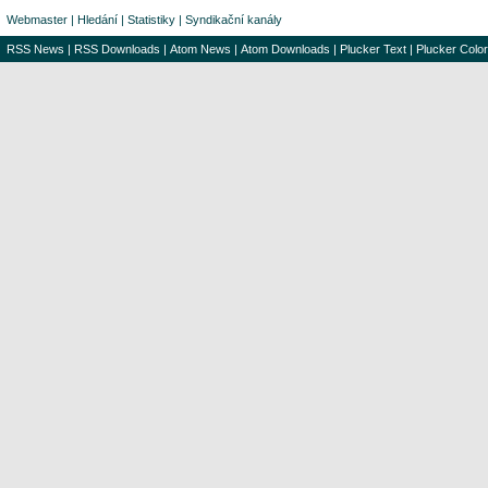
Webmaster
|
Hledání
|
Statistiky
|
Syndikační kanály
RSS News
|
RSS Downloads
|
Atom News
|
Atom Downloads
|
Plucker Text
|
Plucker Color