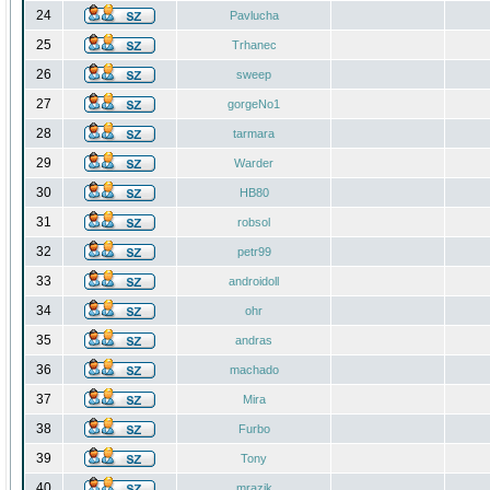
24
Pavlucha
25
Trhanec
26
sweep
27
gorgeNo1
28
tarmara
29
Warder
30
HB80
31
robsol
32
petr99
33
androidoll
34
ohr
35
andras
36
machado
37
Mira
38
Furbo
39
Tony
40
mrazik