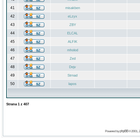
41
misakben
42
eLzyx
43
ZBY
44
ELCAL
45
ALFIK
46
mholod
47
Zed
48
Dejv
49
Strnad
50
lapos
Strana
1
z
407
phpBB
Powered by
© 2001, 