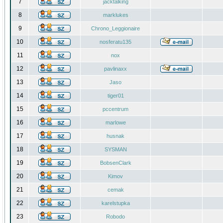
7
jacktalking
8
marklukes
9
Chrono_Leggionaire
10
nosferatu135
11
nox
12
pavlinaxx
13
Jaso
14
tiger01
15
pccentrum
16
marlowe
17
husnak
18
SYSMAN
19
BobsenClark
20
Kimov
21
cemak
22
karelstupka
23
Robodo