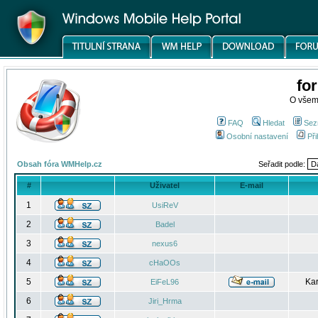
fo
O všem
FAQ
Hledat
Sez
Osobní nastavení
Při
Obsah fóra WMHelp.cz
Seřadit podle:
#
Uživatel
E-mail
1
UsiReV
2
Badel
3
nexus6
4
cHaOOs
5
Kar
EiFeL96
6
Jiri_Hrma