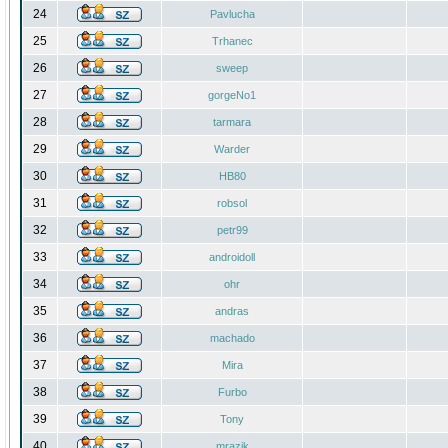
24
Pavlucha
25
Trhanec
26
sweep
27
gorgeNo1
28
tarmara
29
Warder
30
HB80
31
robsol
32
petr99
33
androidoll
34
ohr
35
andras
36
machado
37
Mira
38
Furbo
39
Tony
40
mrazik