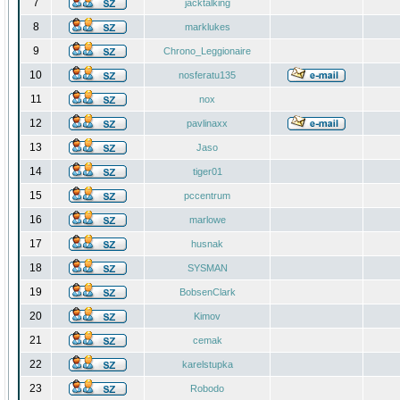
7
jacktalking
8
marklukes
9
Chrono_Leggionaire
10
nosferatu135
11
nox
12
pavlinaxx
13
Jaso
14
tiger01
15
pccentrum
16
marlowe
17
husnak
18
SYSMAN
19
BobsenClark
20
Kimov
21
cemak
22
karelstupka
23
Robodo