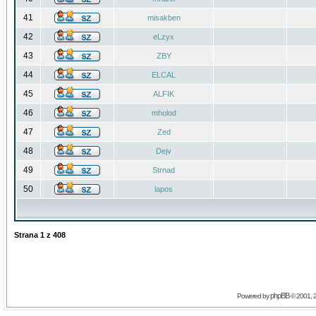
41
misakben
42
eLzyx
43
ZBY
44
ELCAL
45
ALFIK
46
mholod
47
Zed
48
Dejv
49
Strnad
50
lapos
Strana
1
z
408
phpBB
Powered by
© 2001, 