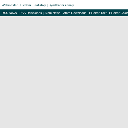
Webmaster
|
Hledání
|
Statistiky
|
Syndikační kanály
RSS News
|
RSS Downloads
|
Atom News
|
Atom Downloads
|
Plucker Text
|
Plucker Color