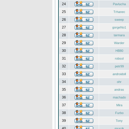
24
Pavlucha
25
Trhanec
26
sweep
27
gorgeNo1
28
tarmara
29
Warder
30
HB80
31
robsol
32
petr99
33
androidoll
34
ohr
35
andras
36
machado
37
Mira
38
Furbo
39
Tony
40
mrazik