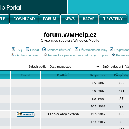
forum.WMHelp.cz
O všem, co souvisí s Windows Mobile
FAQ
Hledat
Seznam uživatelů
Uživatelské skupiny
Registrac
Osobní nastavení
Přihlásit se pro kontrolu soukromých zpráv
Přihlášen
Seřadit podle:
Směr seřazení
E-mail
Bydliště
Registrace
Příspěvky
65
2.5. 2007
271
2.5. 2007
27
2.5. 2007
37
10.5. 2007
Karlovy Vary / Praha
88
13.5. 2007
3
17.5. 2007