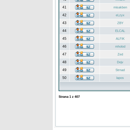
41
misakben
42
eLzyx
43
ZBY
44
ELCAL
45
ALFIK
46
mholod
47
Zed
48
Dejv
49
Strnad
50
lapos
Strana
1
z
407