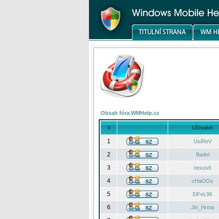
Obsah fóra WMHelp.cz
#
Uživatel
1
UsiReV
2
Badel
3
nexus6
4
cHaOOs
5
EiFeL96
6
Jiri_Hrma