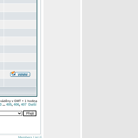
uváděny v GMT + 1 hodina
3
...
405
,
406
,
407
Další
Members List ©