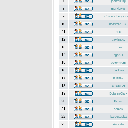
7
jacktalking
8
marklukes
9
Chrono_Leggiona
10
nosferatu135
11
nox
12
pavlinaxx
13
Jaso
14
tiger01
15
pccentrum
16
marlowe
17
husnak
18
SYSMAN
19
BobsenClark
20
Kimov
21
cemak
22
karelstupka
23
Robodo