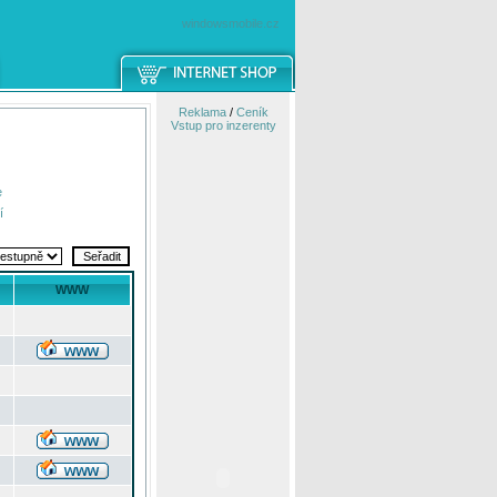
windowsmobile.cz
Reklama
/
Ceník
Vstup pro inzerenty
e
í
WWW