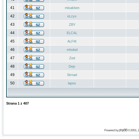
41
misakben
42
eLzyx
43
ZBY
44
ELCAL
45
ALFIK
46
mholod
47
Zed
48
Dejv
49
Strnad
50
lapos
Strana
1
z
407
phpBB
Powered by
© 2001, 