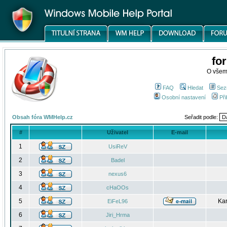
fo
O všem
FAQ
Hledat
Sez
Osobní nastavení
Při
Obsah fóra WMHelp.cz
Seřadit podle:
#
Uživatel
E-mail
1
UsiReV
2
Badel
3
nexus6
4
cHaOOs
5
Kar
EiFeL96
6
Jiri_Hrma