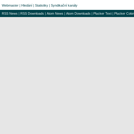
Webmaster
|
Hledání
|
Statistiky
|
Syndikační kanály
RSS News
|
RSS Downloads
|
Atom News
|
Atom Downloads
|
Plucker Text
|
Plucker Color