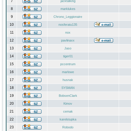
7
jacktalking
8
marklukes
9
Chrono_Leggionaire
10
nosferatu135
11
nox
12
pavlinaxx
13
Jaso
14
tiger01
15
pccentrum
16
marlowe
17
husnak
18
SYSMAN
19
BobsenClark
20
Kimov
21
cemak
22
karelstupka
23
Robodo