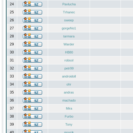
24
Pavlucha
25
Trhanec
26
sweep
27
gorgeNo1
28
tarmara
29
Warder
30
HB80
31
robsol
32
petr99
33
androidoll
34
ohr
35
andras
36
machado
37
Mira
38
Furbo
39
Tony
40
mrazik