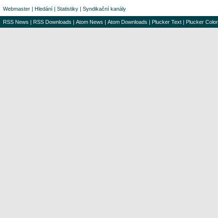
Webmaster
|
Hledání
|
Statistiky
|
Syndikační kanály
RSS News
|
RSS Downloads
|
Atom News
|
Atom Downloads
|
Plucker Text
|
Plucker Color