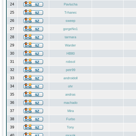
24
Pavlucha
25
Trhanec
26
sweep
27
gorgeNo1
28
tarmara
29
Warder
30
HB80
31
robsol
32
petr99
33
androidoll
34
ohr
35
andras
36
machado
37
Mira
38
Furbo
39
Tony
40
mrazik