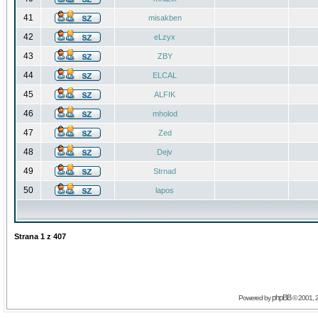
41
misakben
42
eLzyx
43
ZBY
44
ELCAL
45
ALFIK
46
mholod
47
Zed
48
Dejv
49
Strnad
50
lapos
Strana
1
z
407
phpBB
Powered by
© 2001, 