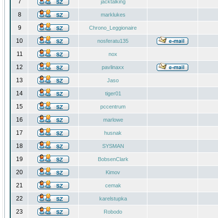
7
jacktalking
8
marklukes
9
Chrono_Leggionaire
10
nosferatu135
11
nox
12
pavlinaxx
13
Jaso
14
tiger01
15
pccentrum
16
marlowe
17
husnak
18
SYSMAN
19
BobsenClark
20
Kimov
21
cemak
22
karelstupka
23
Robodo