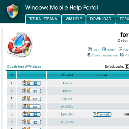
fo
O všem
FAQ
Hledat
Sez
Osobní nastavení
Při
Obsah fóra WMHelp.cz
Seřadit podle:
#
Uživatel
E-mail
1
UsiReV
2
Badel
3
nexus6
4
cHaOOs
5
Kar
EiFeL96
6
Jiri_Hrma