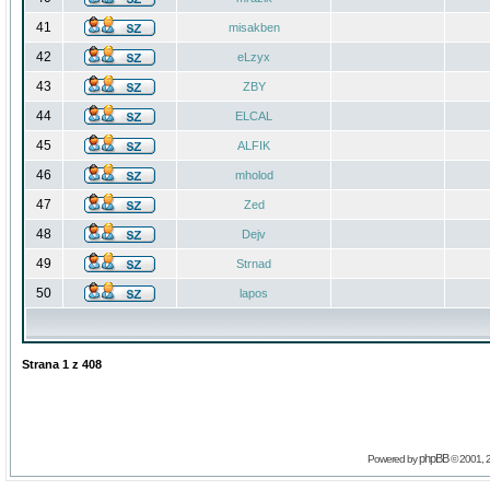
41
misakben
42
eLzyx
43
ZBY
44
ELCAL
45
ALFIK
46
mholod
47
Zed
48
Dejv
49
Strnad
50
lapos
Strana
1
z
408
phpBB
Powered by
© 2001, 