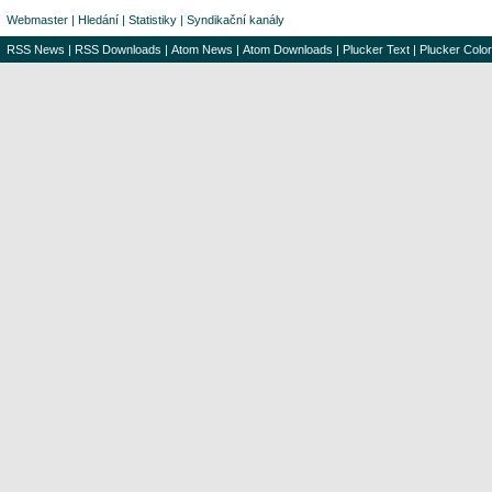
Webmaster
|
Hledání
|
Statistiky
|
Syndikační kanály
RSS News
|
RSS Downloads
|
Atom News
|
Atom Downloads
|
Plucker Text
|
Plucker Color