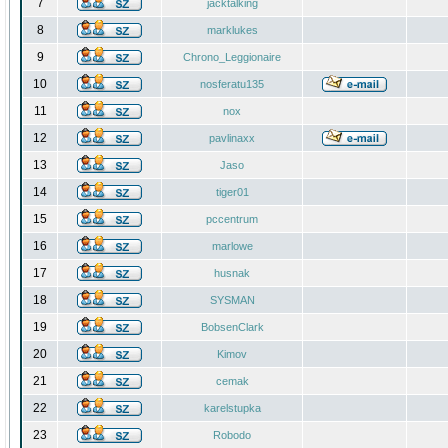
7
jacktalking
8
marklukes
9
Chrono_Leggionaire
10
nosferatu135
11
nox
12
pavlinaxx
13
Jaso
14
tiger01
15
pccentrum
16
marlowe
17
husnak
18
SYSMAN
19
BobsenClark
20
Kimov
21
cemak
22
karelstupka
23
Robodo