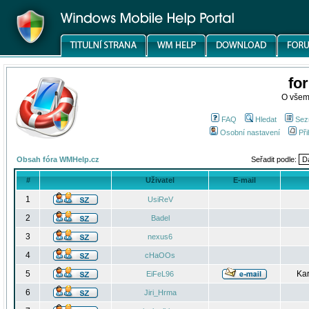
fo
O všem
FAQ
Hledat
Sez
Osobní nastavení
Při
Obsah fóra WMHelp.cz
Seřadit podle:
#
Uživatel
E-mail
1
UsiReV
2
Badel
3
nexus6
4
cHaOOs
5
Kar
EiFeL96
6
Jiri_Hrma