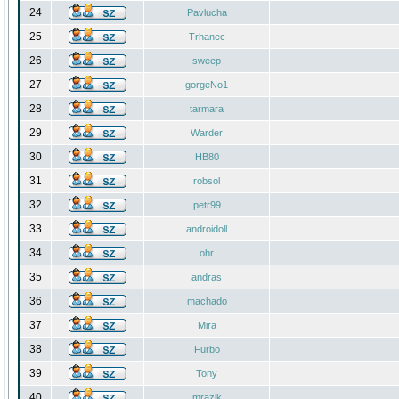
24
Pavlucha
25
Trhanec
26
sweep
27
gorgeNo1
28
tarmara
29
Warder
30
HB80
31
robsol
32
petr99
33
androidoll
34
ohr
35
andras
36
machado
37
Mira
38
Furbo
39
Tony
40
mrazik