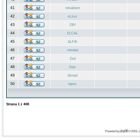
41
misakben
42
eLzyx
43
ZBY
44
ELCAL
45
ALFIK
46
mholod
47
Zed
48
Dejv
49
Strnad
50
lapos
Strana
1
z
408
phpBB
Powered by
© 2001, 