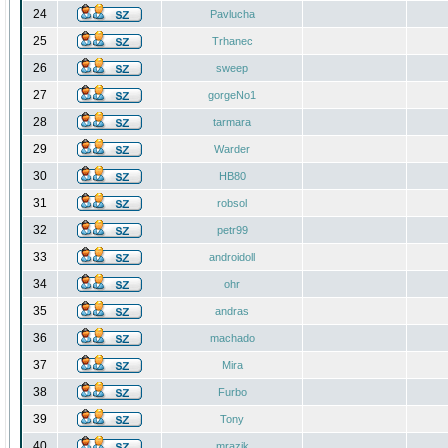
24
Pavlucha
25
Trhanec
26
sweep
27
gorgeNo1
28
tarmara
29
Warder
30
HB80
31
robsol
32
petr99
33
androidoll
34
ohr
35
andras
36
machado
37
Mira
38
Furbo
39
Tony
40
mrazik