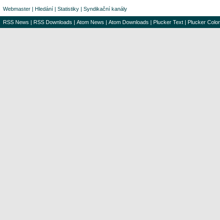
Webmaster
|
Hledání
|
Statistiky
|
Syndikační kanály
RSS News
|
RSS Downloads
|
Atom News
|
Atom Downloads
|
Plucker Text
|
Plucker Color