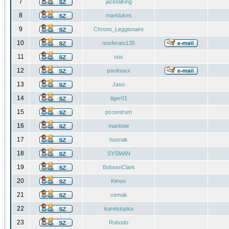
7
jacktalking
8
marklukes
9
Chrono_Leggionaire
10
nosferatu135
11
nox
12
pavlinaxx
13
Jaso
14
tiger01
15
pccentrum
16
marlowe
17
husnak
18
SYSMAN
19
BobsenClark
20
Kimov
21
cemak
22
karelstupka
23
Robodo