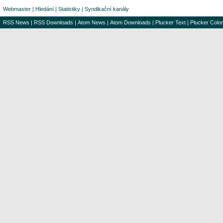
Webmaster
|
Hledání
|
Statistiky
|
Syndikační kanály
RSS News
|
RSS Downloads
|
Atom News
|
Atom Downloads
|
Plucker Text
|
Plucker Color