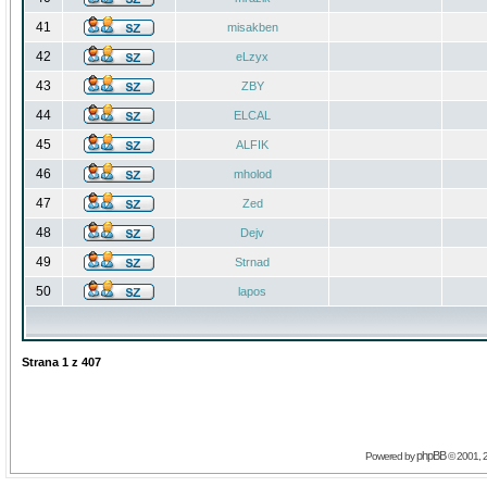
41
misakben
42
eLzyx
43
ZBY
44
ELCAL
45
ALFIK
46
mholod
47
Zed
48
Dejv
49
Strnad
50
lapos
Strana
1
z
407
phpBB
Powered by
© 2001, 