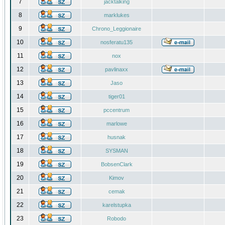
7
jacktalking
8
marklukes
9
Chrono_Leggionaire
10
nosferatu135
11
nox
12
pavlinaxx
13
Jaso
14
tiger01
15
pccentrum
16
marlowe
17
husnak
18
SYSMAN
19
BobsenClark
20
Kimov
21
cemak
22
karelstupka
23
Robodo