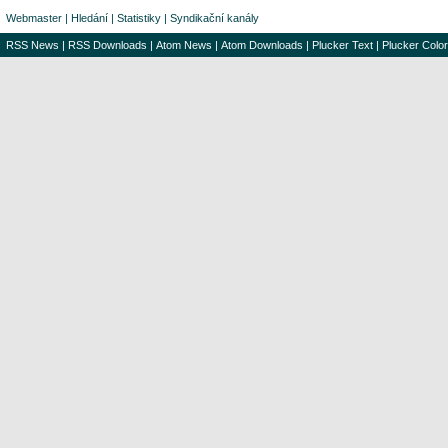
Webmaster
|
Hledání
|
Statistiky
|
Syndikační kanály
RSS News
|
RSS Downloads
|
Atom News
|
Atom Downloads
|
Plucker Text
|
Plucker Color