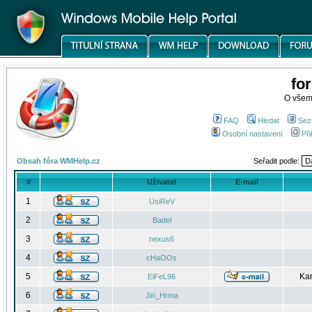
fo
O všem
FAQ
Hledat
Sez
Osobní nastavení
Při
Obsah fóra WMHelp.cz
Seřadit podle:
#
Uživatel
E-mail
1
UsiReV
2
Badel
3
nexus6
4
cHaOOs
5
Kar
EiFeL96
6
Jiri_Hrma