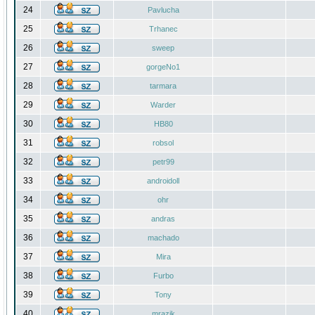
24
Pavlucha
25
Trhanec
26
sweep
27
gorgeNo1
28
tarmara
29
Warder
30
HB80
31
robsol
32
petr99
33
androidoll
34
ohr
35
andras
36
machado
37
Mira
38
Furbo
39
Tony
40
mrazik