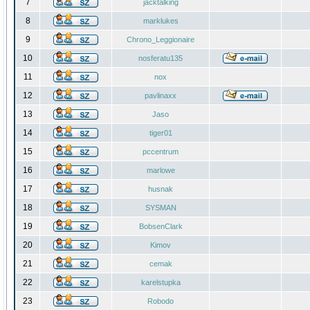
7
jacktalking
8
marklukes
9
Chrono_Leggionaire
10
nosferatu135
11
nox
12
pavlinaxx
13
Jaso
14
tiger01
15
pccentrum
16
marlowe
17
husnak
18
SYSMAN
19
BobsenClark
20
Kimov
21
cemak
22
karelstupka
23
Robodo