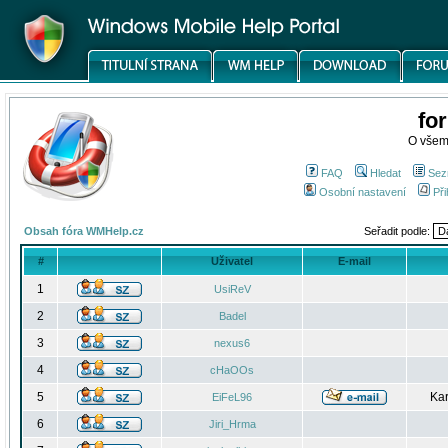
fo
O všem
FAQ
Hledat
Sez
Osobní nastavení
Při
Obsah fóra WMHelp.cz
Seřadit podle:
#
Uživatel
E-mail
1
UsiReV
2
Badel
3
nexus6
4
cHaOOs
5
Kar
EiFeL96
6
Jiri_Hrma