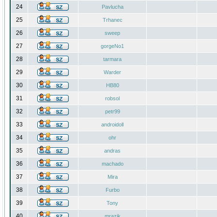
24
Pavlucha
25
Trhanec
26
sweep
27
gorgeNo1
28
tarmara
29
Warder
30
HB80
31
robsol
32
petr99
33
androidoll
34
ohr
35
andras
36
machado
37
Mira
38
Furbo
39
Tony
40
mrazik