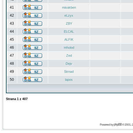
41
misakben
42
eLzyx
43
ZBY
44
ELCAL
45
ALFIK
46
mholod
47
Zed
48
Dejv
49
Strnad
50
lapos
Strana
1
z
407
phpBB
Powered by
© 2001, 