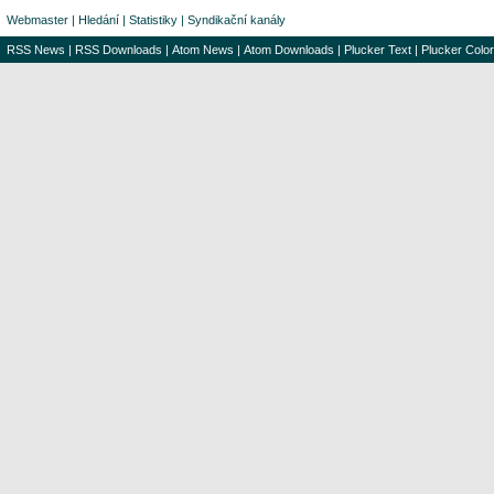
Webmaster
|
Hledání
|
Statistiky
|
Syndikační kanály
RSS News
|
RSS Downloads
|
Atom News
|
Atom Downloads
|
Plucker Text
|
Plucker Color