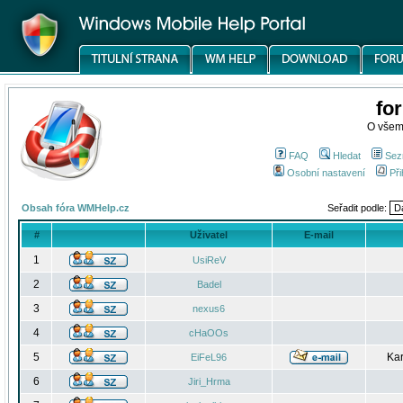
fo
O všem
FAQ
Hledat
Sez
Osobní nastavení
Při
Obsah fóra WMHelp.cz
Seřadit podle:
#
Uživatel
E-mail
1
UsiReV
2
Badel
3
nexus6
4
cHaOOs
5
Kar
EiFeL96
6
Jiri_Hrma