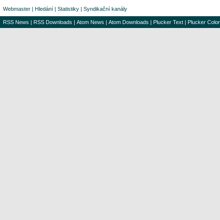
Webmaster
|
Hledání
|
Statistiky
|
Syndikační kanály
RSS News
|
RSS Downloads
|
Atom News
|
Atom Downloads
|
Plucker Text
|
Plucker Color