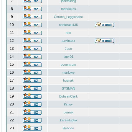
7
jacktalking
8
marklukes
9
Chrono_Leggionaire
10
nosferatu135
11
nox
12
pavlinaxx
13
Jaso
14
tiger01
15
pccentrum
16
marlowe
17
husnak
18
SYSMAN
19
BobsenClark
20
Kimov
21
cemak
22
karelstupka
23
Robodo