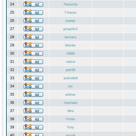
24
Pavlucha
25
Trhanec
26
sweep
27
gorgeNo1
28
tarmara
29
Warder
30
HB80
31
robsol
32
petr99
33
androidoll
34
ohr
35
andras
36
machado
37
Mira
38
Furbo
39
Tony
40
mrazik