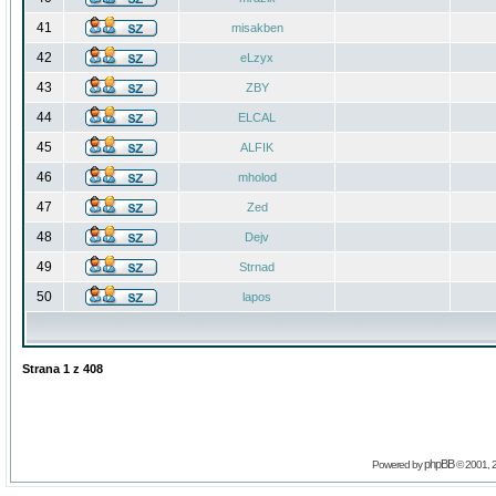
41
misakben
42
eLzyx
43
ZBY
44
ELCAL
45
ALFIK
46
mholod
47
Zed
48
Dejv
49
Strnad
50
lapos
Strana
1
z
408
phpBB
Powered by
© 2001, 