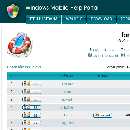
fo
O všem
FAQ
Hledat
Sez
Osobní nastavení
Při
Obsah fóra WMHelp.cz
Seřadit podle:
#
Uživatel
E-mail
1
UsiReV
2
Badel
3
nexus6
4
cHaOOs
5
Kar
EiFeL96
6
Jiri_Hrma