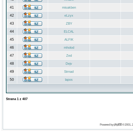
41
misakben
42
eLzyx
43
ZBY
44
ELCAL
45
ALFIK
46
mholod
47
Zed
48
Dejv
49
Strnad
50
lapos
Strana
1
z
407
phpBB
Powered by
© 2001, 