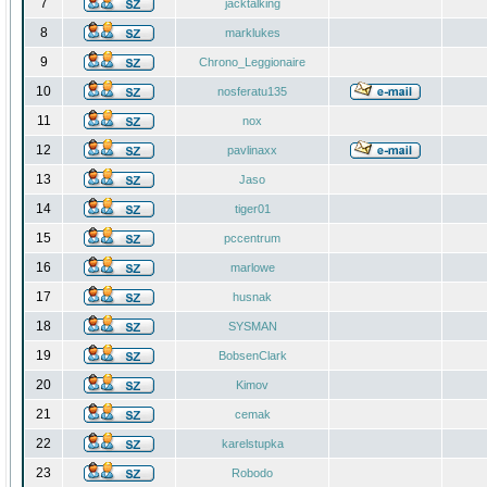
7
jacktalking
8
marklukes
9
Chrono_Leggionaire
10
nosferatu135
11
nox
12
pavlinaxx
13
Jaso
14
tiger01
15
pccentrum
16
marlowe
17
husnak
18
SYSMAN
19
BobsenClark
20
Kimov
21
cemak
22
karelstupka
23
Robodo