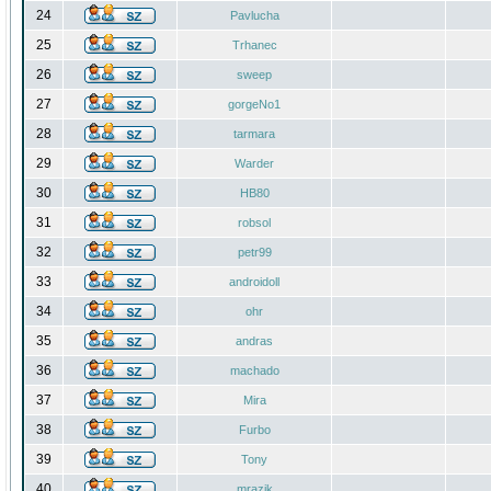
24
Pavlucha
25
Trhanec
26
sweep
27
gorgeNo1
28
tarmara
29
Warder
30
HB80
31
robsol
32
petr99
33
androidoll
34
ohr
35
andras
36
machado
37
Mira
38
Furbo
39
Tony
40
mrazik