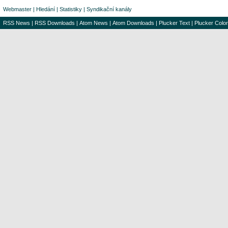
Webmaster
|
Hledání
|
Statistiky
|
Syndikační kanály
RSS News
|
RSS Downloads
|
Atom News
|
Atom Downloads
|
Plucker Text
|
Plucker Color