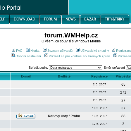
forum.WMHelp.cz
O všem, co souvisí s Windows Mobile
FAQ
Hledat
Seznam uživatelů
Uživatelské skupiny
Registrac
Osobní nastavení
Přihlásit se pro kontrolu soukromých zpráv
Přihlášen
Seřadit podle:
Směr seřazení
E-mail
Bydliště
Registrace
Příspěvky
65
2.5. 2007
271
2.5. 2007
27
2.5. 2007
37
10.5. 2007
Karlovy Vary / Praha
88
13.5. 2007
3
17.5. 2007