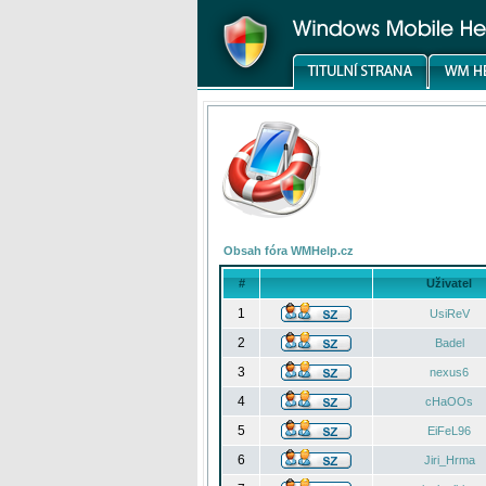
Obsah fóra WMHelp.cz
#
Uživatel
1
UsiReV
2
Badel
3
nexus6
4
cHaOOs
5
EiFeL96
6
Jiri_Hrma