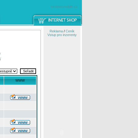
windowsmobile.cz
Reklama
/
Ceník
Vstup pro inzerenty
e
í
WWW