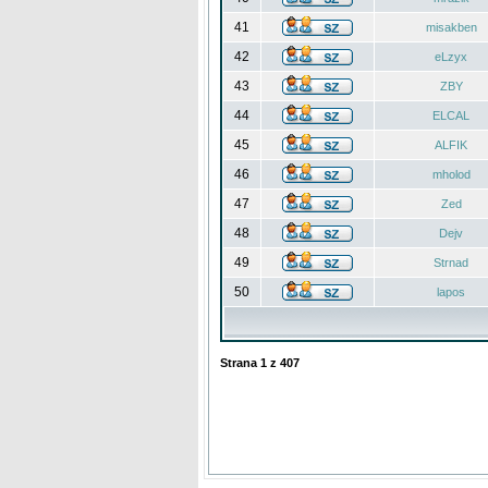
41
misakben
42
eLzyx
43
ZBY
44
ELCAL
45
ALFIK
46
mholod
47
Zed
48
Dejv
49
Strnad
50
lapos
Strana
1
z
407