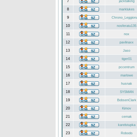
7
jacktalking
8
marklukes
9
Chrono_Leggiona
10
nosferatu135
11
nox
12
pavlinaxx
13
Jaso
14
tiger01
15
pccentrum
16
marlowe
17
husnak
18
SYSMAN
19
BobsenClark
20
Kimov
21
cemak
22
karelstupka
23
Robodo