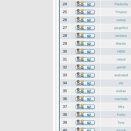
24
Pavlucha
25
Trhanec
26
sweep
27
gorgeNo1
28
tarmara
29
Warder
30
HB80
31
robsol
32
petr99
33
androidoll
34
ohr
35
andras
36
machado
37
Mira
38
Furbo
39
Tony
40
mrazik