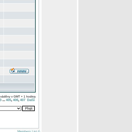
uváděny v GMT + 1 hodina
3
...
405
,
406
,
407
Další
Members List ©