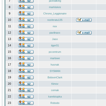
7
jacktalking
8
marklukes
9
Chrono_Leggionaire
10
nosferatu135
11
nox
12
pavlinaxx
13
Jaso
14
tiger01
15
pccentrum
16
marlowe
17
husnak
18
SYSMAN
19
BobsenClark
20
Kimov
21
cemak
22
karelstupka
23
Robodo