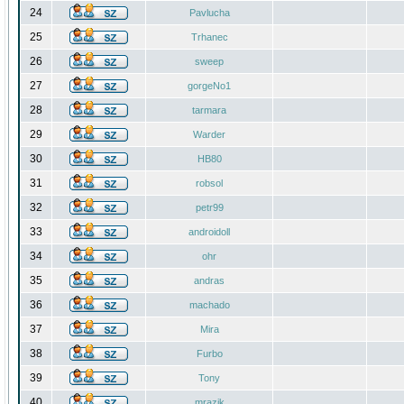
24
Pavlucha
25
Trhanec
26
sweep
27
gorgeNo1
28
tarmara
29
Warder
30
HB80
31
robsol
32
petr99
33
androidoll
34
ohr
35
andras
36
machado
37
Mira
38
Furbo
39
Tony
40
mrazik