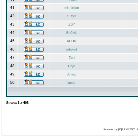
41
misakben
42
eLzyx
43
ZBY
44
ELCAL
45
ALFIK
46
mholod
47
Zed
48
Dejv
49
Strnad
50
lapos
Strana
1
z
408
phpBB
Powered by
© 2001, 