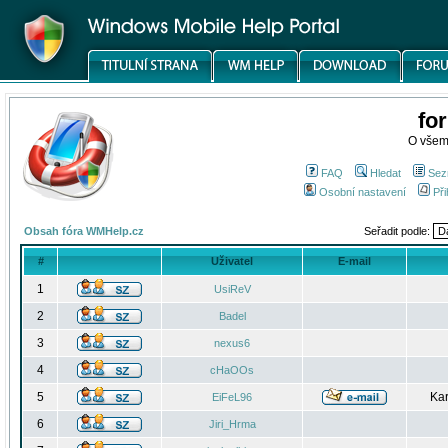
fo
O všem
FAQ
Hledat
Sez
Osobní nastavení
Při
Obsah fóra WMHelp.cz
Seřadit podle:
#
Uživatel
E-mail
1
UsiReV
2
Badel
3
nexus6
4
cHaOOs
5
Kar
EiFeL96
6
Jiri_Hrma