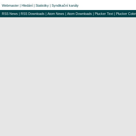
Webmaster
|
Hledání
|
Statistiky
|
Syndikační kanály
RSS News
|
RSS Downloads
|
Atom News
|
Atom Downloads
|
Plucker Text
|
Plucker Color